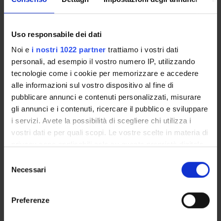
ENTI FINANZIATORI:
Uso responsabile dei dati
Automazioni Industriali s.r.l.
Noi e
i nostri 1022 partner
trattiamo i vostri dati
Finanziamento:
assegnato e gestito dal Dipartimento
personali, ad esempio il vostro numero IP, utilizzando
Programma:
ART66 - Attività Commerciale
tecnologie come i cookie per memorizzare e accedere
alle informazioni sul vostro dispositivo al fine di
pubblicare annunci e contenuti personalizzati, misurare
gli annunci e i contenuti, ricercare il pubblico e sviluppare
PARTECIPANTI AL PROGETTO
i servizi. Avete la possibilità di scegliere chi utilizza i
Umberto Castellani
vostri dati e per quali scopi. Le vostre scelte in materia di
Professore ordinario
privacy sono applicabili solo su questa proprietà digitale
in cui avete effettuato le vostre scelte. È possibile
Andrea Fusiello
Selezione
modificare o revocare il proprio consenso in qualsiasi
Necessari
del
Vittorio Murino
momento dalla Dichiarazione sui cookie o facendo clic
consenso
Professore ordinario
sull'icona di attivazione della privacy.
Preferenze
Con il tuo consenso, vorremmo anche: