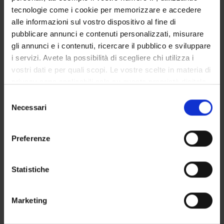
AREE DI RICERCA
tecnologie come i cookie per memorizzare e accedere
alle informazioni sul vostro dispositivo al fine di
GRUPPI DI RICERCA
pubblicare annunci e contenuti personalizzati, misurare
gli annunci e i contenuti, ricercare il pubblico e sviluppare
DOTTORATI DI RICERCA
i servizi. Avete la possibilità di scegliere chi utilizza i
vostri dati e per quali scopi. Le vostre scelte in materia di
STRUTTURE
privacy sono applicabili solo su questa proprietà digitale
in cui avete effettuato le vostre scelte. È possibile
Selezione
BIBLIOTECHE
modificare o revocare il proprio consenso in qualsiasi
Necessari
del
momento dalla Dichiarazione sui cookie o facendo clic
CENTRI
consenso
sull'icona di attivazione della privacy.
Preferenze
LABORATORI
Con il tuo consenso, vorremmo anche:
SPIN OFF E AZIENDE
raccogliere informazioni sulla tua posizione
Statistiche
geografica, con un'approssimazione di qualche
Contatti
metro,
Marketing
Identificare il tuo dispositivo, scansionandolo
Persone
attivamente alla ricerca di caratteristiche specifiche
Luoghi