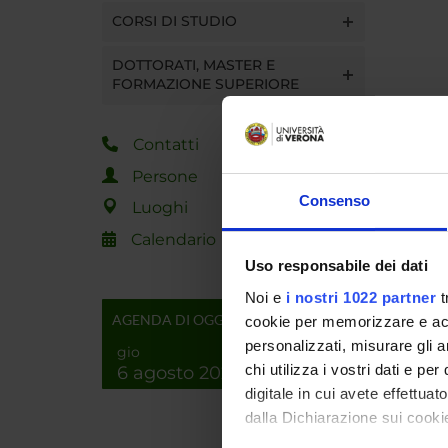
CORSI DI STUDIO
DOTTORATI, MASTER E
FORMAZIONE SUPERIORE
Contatti
Persone
Consenso
Luoghi
Calendario
Uso responsabile dei dati
Noi e
i nostri 1022 partner
t
AGENDA DI OGGI
cookie per memorizzare e acce
personalizzati, misurare gli an
gio
chi utilizza i vostri dati e pe
6 agosto 2026
digitale in cui avete effettua
dalla Dichiarazione sui cookie