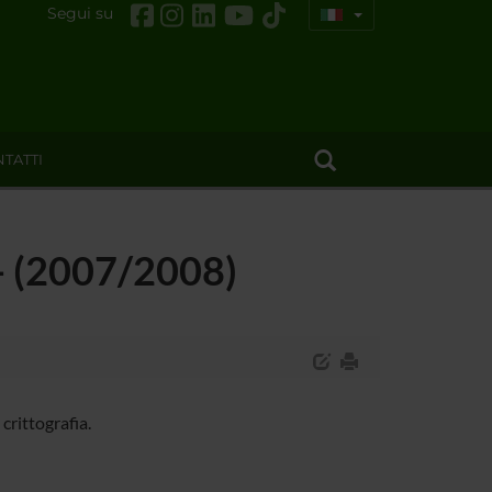
Segui su
TATTI
a - (2007/2008)
crittografia.