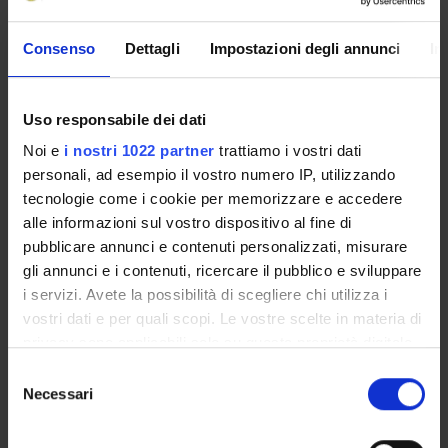
Flavia Guzzo
Professore ordinario
Consenso
Dettagli
Impostazioni degli annunci
In
Uso responsabile dei dati
ATTIVITÀ
Noi e
i nostri 1022 partner
trattiamo i vostri dati
personali, ad esempio il vostro numero IP, utilizzando
AREE DI RICERCA
tecnologie come i cookie per memorizzare e accedere
alle informazioni sul vostro dispositivo al fine di
GRUPPI DI RICERCA
pubblicare annunci e contenuti personalizzati, misurare
gli annunci e i contenuti, ricercare il pubblico e sviluppare
DOTTORATI DI RICERCA
i servizi. Avete la possibilità di scegliere chi utilizza i
vostri dati e per quali scopi. Le vostre scelte in materia di
STRUTTURE
privacy sono applicabili solo su questa proprietà digitale
in cui avete effettuato le vostre scelte. È possibile
BIBLIOTECHE
Selezione
modificare o revocare il proprio consenso in qualsiasi
Necessari
del
momento dalla Dichiarazione sui cookie o facendo clic
CENTRI
consenso
sull'icona di attivazione della privacy.