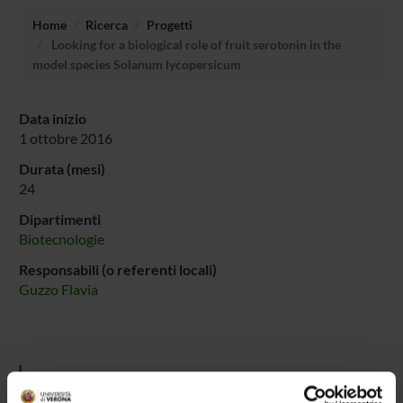
Home
Ricerca
Progetti
Looking for a biological role of fruit serotonin in the
model species Solanum lycopersicum
Data inizio
1 ottobre 2016
Durata (mesi)
24
Dipartimenti
Biotecnologie
Responsabili (o referenti locali)
Guzzo Flavia
PARTECIPANTI AL PROGETTO