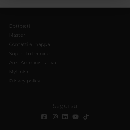
pubblicità e social media, i quali potrebbero combinarle
con altre informazioni che hai fornito loro o che hanno
raccolto dal tuo utilizzo dei loro servizi.
Dottorati
Master
Contatti e mappa
Supporto tecnico
Area Amministrativa
MyUnivr
Privacy policy
Segui su