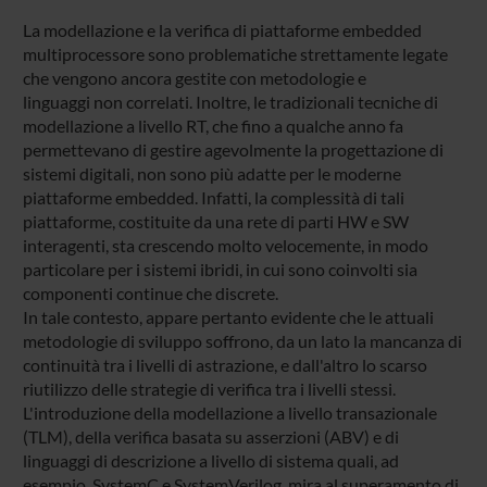
La modellazione e la verifica di piattaforme embedded
multiprocessore sono problematiche strettamente legate
che vengono ancora gestite con metodologie e
linguaggi non correlati. Inoltre, le tradizionali tecniche di
modellazione a livello RT, che fino a qualche anno fa
permettevano di gestire agevolmente la progettazione di
sistemi digitali, non sono più adatte per le moderne
piattaforme embedded. Infatti, la complessità di tali
piattaforme, costituite da una rete di parti HW e SW
interagenti, sta crescendo molto velocemente, in modo
particolare per i sistemi ibridi, in cui sono coinvolti sia
componenti continue che discrete.
In tale contesto, appare pertanto evidente che le attuali
metodologie di sviluppo soffrono, da un lato la mancanza di
continuità tra i livelli di astrazione, e dall'altro lo scarso
riutilizzo delle strategie di verifica tra i livelli stessi.
L'introduzione della modellazione a livello transazionale
(TLM), della verifica basata su asserzioni (ABV) e di
linguaggi di descrizione a livello di sistema quali, ad
esempio, SystemC e SystemVerilog, mira al superamento di