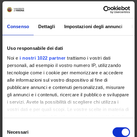
TERZA MISSIONE
RICERCA
Consenso
Dettagli
Impostazioni degli annunci
In
PROGETTI
PUBBLICAZIONI
Uso responsabile dei dati
Noi e
i nostri 1022 partner
trattiamo i vostri dati
INCARICHI
personali, ad esempio il vostro numero IP, utilizzando
tecnologie come i cookie per memorizzare e accedere
alle informazioni sul vostro dispositivo al fine di
pubblicare annunci e contenuti personalizzati, misurare
ORGANIZZAZIONE
gli annunci e i contenuti, ricercare il pubblico e sviluppare
i servizi. Avete la possibilità di scegliere chi utilizza i
GOVERNANCE
vostri dati e per quali scopi. Le vostre scelte in materia di
privacy sono applicabili solo su questa proprietà digitale
COMMISSIONI
in cui avete effettuato le vostre scelte. È possibile
Selezione
modificare o revocare il proprio consenso in qualsiasi
Necessari
del
UFFICI E STRUTTURE DI SERVIZIO