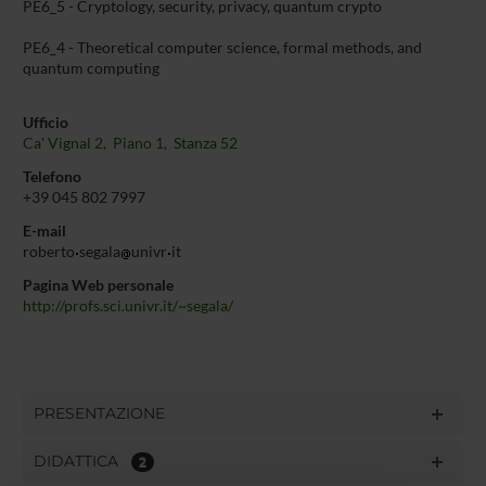
PE6_5 - Cryptology, security, privacy, quantum crypto
PE6_4 - Theoretical computer science, formal methods, and
quantum computing
Ufficio
Ca' Vignal 2, Piano 1, Stanza 52
Telefono
+39 045 802 7997
E-mail
roberto
segala
univr
it
Pagina Web personale
http://profs.sci.univr.it/~segala/
PRESENTAZIONE
DIDATTICA
2