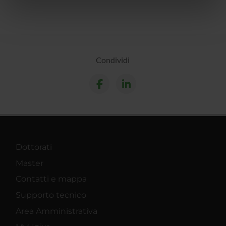
nostri partner che si occupano di analisi dei dati web,
pubblicità e social media, i quali potrebbero combinarle
con altre informazioni che hai fornito loro o che hanno
raccolto dal tuo utilizzo dei loro servizi.
Condividi
Dottorati
Master
Contatti e mappa
Supporto tecnico
Area Amministrativa