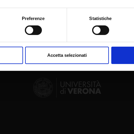
mo anche:
oni sulla tua posizione geografica, con un'approssimazione di qu
Preferenze
Statistiche
Share
spositivo, scansionandolo attivamente alla ricerca di caratteristich
aborati i tuoi dati personali e imposta le tue preferenze nella
s
consenso in qualsiasi momento dalla Dichiarazione sui cookie.
Accetta selezionati
nalizzare contenuti ed annunci, per fornire funzionalità dei socia
inoltre informazioni sul modo in cui utilizzi il nostro sito con i n
icità e social media, i quali potrebbero combinarle con altre inform
lizzo dei loro servizi.