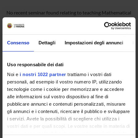
No recent seminar found relating to teaching Mathematical
finance.
Consenso
Dettagli
Impostazioni degli annunci
In
STUDYING
COURSES
Uso responsabile dei dati
PHD PROGRAMMES AND POSTGRADUATE
Noi e
i nostri 1022 partner
trattiamo i vostri dati
TRAINING
personali, ad esempio il vostro numero IP, utilizzando
tecnologie come i cookie per memorizzare e accedere
Contacts
alle informazioni sul vostro dispositivo al fine di
pubblicare annunci e contenuti personalizzati, misurare
People
gli annunci e i contenuti, ricercare il pubblico e sviluppare
Places
i servizi. Avete la possibilità di scegliere chi utilizza i
Calendar
vostri dati e per quali scopi. Le vostre scelte in materia di
privacy sono applicabili solo su questa proprietà digitale