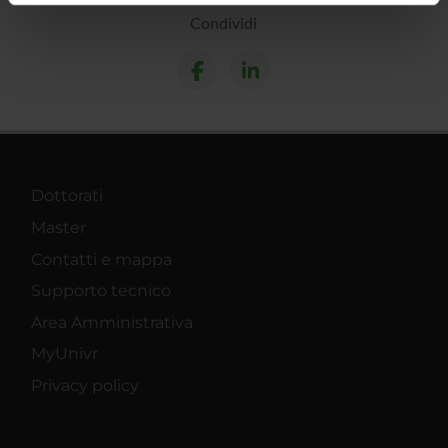
informazioni sul modo in cui utilizzi il nostro sito con i
Condividi
nostri partner che si occupano di analisi dei dati web,
pubblicità e social media, i quali potrebbero combinarle
con altre informazioni che hai fornito loro o che hanno
raccolto dal tuo utilizzo dei loro servizi.
Dottorati
Master
Contatti e mappa
Supporto tecnico
Area Amministrativa
MyUnivr
Privacy policy