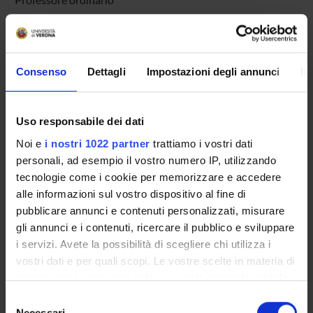
AREE DI RICERCA COINVOLTE DAL PROGETTO
Consenso
Dettagli
Impostazioni degli annunci
In
Sicurezza informatica
Software and application security
Uso responsabile dei dati
Noi e
i nostri 1022 partner
trattiamo i vostri dati
personali, ad esempio il vostro numero IP, utilizzando
tecnologie come i cookie per memorizzare e accedere
ATTIVITÀ
alle informazioni sul vostro dispositivo al fine di
AREE DI RICERCA
pubblicare annunci e contenuti personalizzati, misurare
gli annunci e i contenuti, ricercare il pubblico e sviluppare
GRUPPI DI RICERCA
i servizi. Avete la possibilità di scegliere chi utilizza i
vostri dati e per quali scopi. Le vostre scelte in materia di
DOTTORATI DI RICERCA
privacy sono applicabili solo su questa proprietà digitale
in cui avete effettuato le vostre scelte. È possibile
Selezione
STRUTTURE
modificare o revocare il proprio consenso in qualsiasi
Necessari