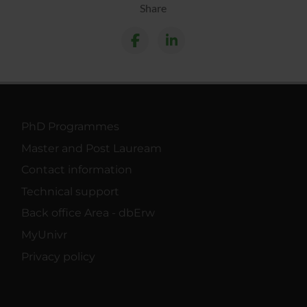
Share
PhD Programmes
Master and Post Lauream
Contact information
Technical support
Back office Area - dbErw
MyUnivr
Privacy policy