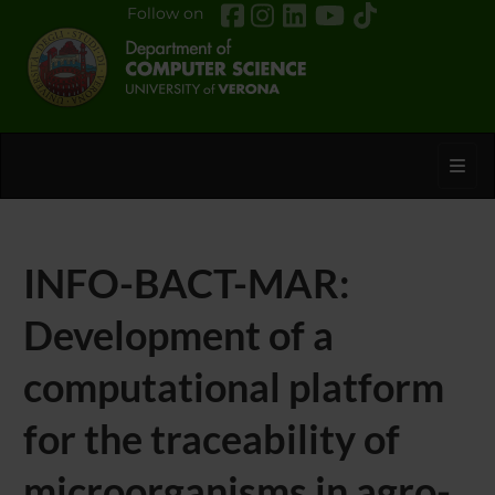
Follow on
Toggl
INFO-BACT-MAR:
Development of a
computational platform
for the traceability of
microorganisms in agro-