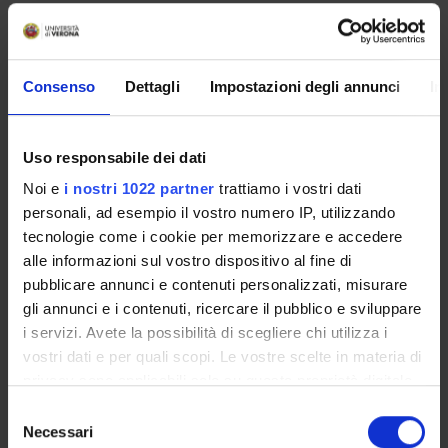
PROJECT PARTICIPANTS
Consenso
Dettagli
Impostazioni degli annunci
In
Vincenzo Bonnici
Rosalba Giugno
Uso responsabile dei dati
Full Professor
Noi e
i nostri 1022 partner
trattiamo i vostri dati
Sandra Torriani
personali, ad esempio il vostro numero IP, utilizzando
Full Professor
tecnologie come i cookie per memorizzare e accedere
alle informazioni sul vostro dispositivo al fine di
pubblicare annunci e contenuti personalizzati, misurare
gli annunci e i contenuti, ricercare il pubblico e sviluppare
COLLABORATORI ESTERNI
i servizi. Avete la possibilità di scegliere chi utilizza i
Azienda Microbion srl
vostri dati e per quali scopi. Le vostre scelte in materia di
Microbion
privacy sono applicabili solo su questa proprietà digitale
in cui avete effettuato le vostre scelte. È possibile
Selezione
Azienda Malga Faggioli
modificare o revocare il proprio consenso in qualsiasi
Necessari
del
Malga Faggioli