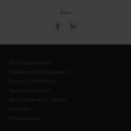
Share
PhD Programmes
Master and Post Lauream
Contact information
Technical support
Back office Area - dbErw
MyUnivr
Privacy policy