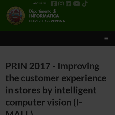
Segui su
Toggl
PRIN 2017 - Improving
the customer experience
in stores by intelligent
computer vision (I-
MALL)