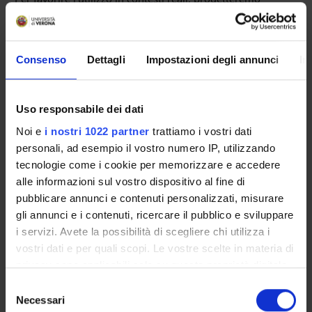
soluzioni
privacy-by-design.
Abbiamo in programma di verificare la piena
funzionalità
del progetto durante un evento reale presso VERONAFIERE
Consenso
Dettagli
Impostazioni degli annunci
In
ENTI FINANZIATORI:
Uso responsabile dei dati
MUR - Ministero dell'Università e della Ricerca
Noi e
i nostri 1022 partner
trattiamo i vostri dati
Finanziamento:
assegnato e gestito dal Dipartimento
personali, ad esempio il vostro numero IP, utilizzando
tecnologie come i cookie per memorizzare e accedere
alle informazioni sul vostro dispositivo al fine di
pubblicare annunci e contenuti personalizzati, misurare
PARTECIPANTI AL PROGETTO
gli annunci e i contenuti, ricercare il pubblico e sviluppare
Manuele Bicego
i servizi. Avete la possibilità di scegliere chi utilizza i
Professore associato
vostri dati e per quali scopi. Le vostre scelte in materia di
privacy sono applicabili solo su questa proprietà digitale
Marco Cristani
in cui avete effettuato le vostre scelte. È possibile
Selezione
Professore ordinario
modificare o revocare il proprio consenso in qualsiasi
Necessari
del