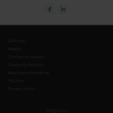
Dottorati
Master
Contatti e mappa
Supporto tecnico
Area Amministrativa
MyUnivr
Privacy policy
Segui su