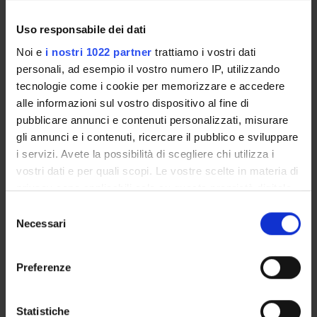
Uso responsabile dei dati
Noi e
i nostri 1022 partner
trattiamo i vostri dati
personali, ad esempio il vostro numero IP, utilizzando
ACTIVITIES
tecnologie come i cookie per memorizzare e accedere
alle informazioni sul vostro dispositivo al fine di
RESEARCH AREAS
pubblicare annunci e contenuti personalizzati, misurare
RESEARCH GROUPS
gli annunci e i contenuti, ricercare il pubblico e sviluppare
i servizi. Avete la possibilità di scegliere chi utilizza i
PHD PROGRAMMES
vostri dati e per quali scopi. Le vostre scelte in materia di
privacy sono applicabili solo su questa proprietà digitale
RESEARCH FACILITIES
in cui avete effettuato le vostre scelte. È possibile
Selezione
modificare o revocare il proprio consenso in qualsiasi
Necessari
del
LIBRARIES
momento dalla Dichiarazione sui cookie o facendo clic
consenso
sull'icona di attivazione della privacy.
CENTRES
Preferenze
Con il tuo consenso, vorremmo anche:
LABORATORIES
raccogliere informazioni sulla tua posizione
Statistiche