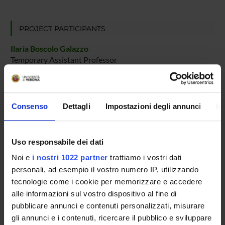
PROJECT PARTICIPANTS
Ilaria Boscolo Galazzo
Temporary Assistant Professor
Gloria Menegaz
Full Professor
Consenso
Dettagli
Impostazioni degli annunci
In
Silvia Francesca Storti
Associate Professor
Uso responsabile dei dati
Noi e
i nostri 1022 partner
trattiamo i vostri dati
RESEARCH AREAS INVOLVED IN THE PROJECT
personali, ad esempio il vostro numero IP, utilizzando
Intelligenza Artificiale
tecnologie come i cookie per memorizzare e accedere
Artificial intelligence
alle informazioni sul vostro dispositivo al fine di
pubblicare annunci e contenuti personalizzati, misurare
gli annunci e i contenuti, ricercare il pubblico e sviluppare