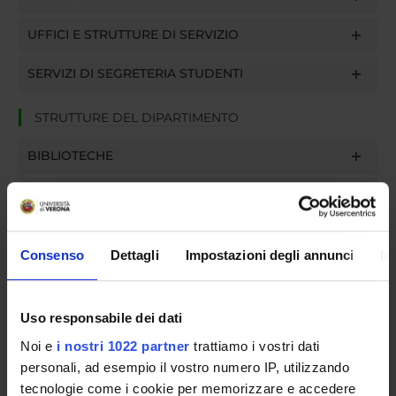
UFFICI E STRUTTURE DI SERVIZIO
SERVIZI DI SEGRETERIA STUDENTI
STRUTTURE DEL DIPARTIMENTO
BIBLIOTECHE
CENTRI
LABORATORI
Consenso
Dettagli
Impostazioni degli annunci
In
SPIN OFF E AZIENDE
Contatti
Uso responsabile dei dati
Persone
Noi e
i nostri 1022 partner
trattiamo i vostri dati
personali, ad esempio il vostro numero IP, utilizzando
Luoghi
tecnologie come i cookie per memorizzare e accedere