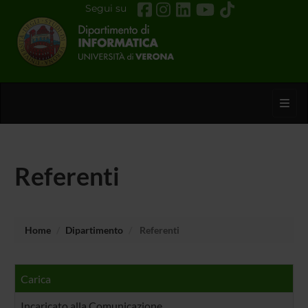
Segui su
Toggl
Referenti
Home
Dipartimento
Referenti
Carica
Incaricato alla Comunicazione