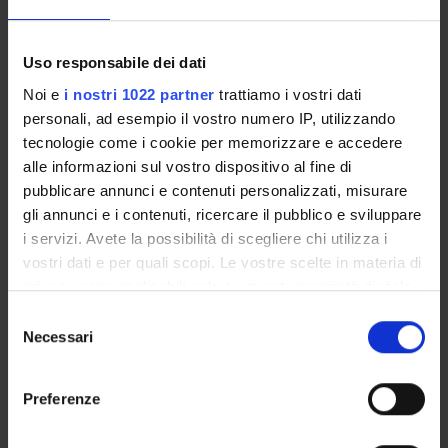
SPONSORS:
Uso responsabile dei dati
Università degli Studi di Napoli “Federico II”
Noi e
i nostri 1022 partner
trattiamo i vostri dati
Funds:
assigned and managed by the department
personali, ad esempio il vostro numero IP, utilizzando
tecnologie come i cookie per memorizzare e accedere
alle informazioni sul vostro dispositivo al fine di
PROJECT PARTICIPANTS
pubblicare annunci e contenuti personalizzati, misurare
gli annunci e i contenuti, ricercare il pubblico e sviluppare
Alessandro Daducci
i servizi. Avete la possibilità di scegliere chi utilizza i
Associate Professor
vostri dati e per quali scopi. Le vostre scelte in materia di
privacy sono applicabili solo su questa proprietà digitale
in cui avete effettuato le vostre scelte. È possibile
Selezione
RESEARCH AREAS INVOLVED IN THE PROJECT
modificare o revocare il proprio consenso in qualsiasi
Necessari
del
momento dalla Dichiarazione sui cookie o facendo clic
Bioinformatica e informatica medica
consenso
sull'icona di attivazione della privacy.
Life and medical sciences
Preferenze
Con il tuo consenso, vorremmo anche: