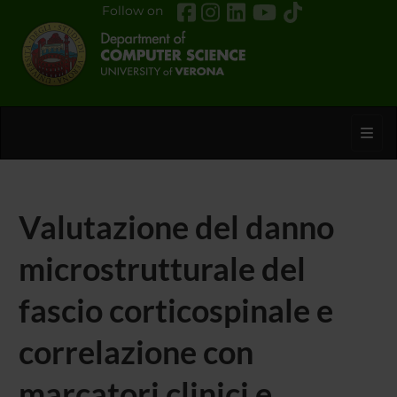
Follow on
Toggl
Valutazione del danno
microstrutturale del
fascio corticospinale e
correlazione con
marcatori clinici e