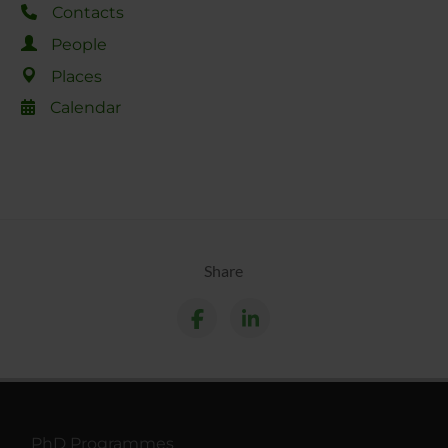
Contacts
People
Places
Calendar
Share
PhD Programmes