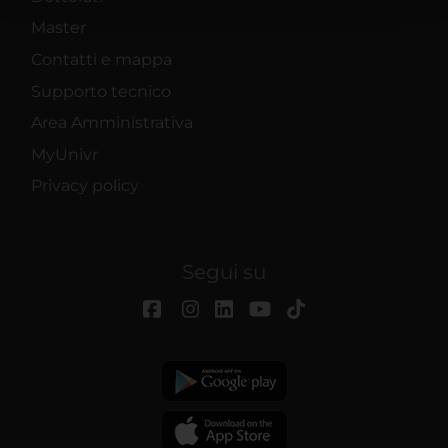
con altre informazioni che hai fornito loro o che hanno
Master
raccolto dal tuo utilizzo dei loro servizi.
Contatti e mappa
Supporto tecnico
Area Amministrativa
MyUnivr
Privacy policy
Segui su