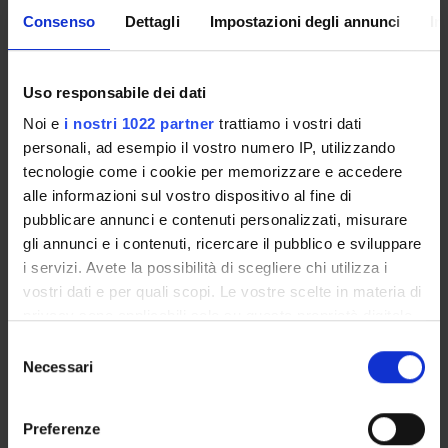
Presentazione
Consenso
Dettagli
Impostazioni degli annunci
In
Come iscriversi
Insegnamenti
Calendario didattico
Uso responsabile dei dati
Orario lezioni
Noi e
i nostri 1022 partner
trattiamo i vostri dati
Piani didattici
personali, ad esempio il vostro numero IP, utilizzando
Calendario esami
tecnologie come i cookie per memorizzare e accedere
Bacheca avvisi
alle informazioni sul vostro dispositivo al fine di
Proposte tesi e stage
pubblicare annunci e contenuti personalizzati, misurare
Organi collegiali e di governo
gli annunci e i contenuti, ricercare il pubblico e sviluppare
Docenti
i servizi. Avete la possibilità di scegliere chi utilizza i
vostri dati e per quali scopi. Le vostre scelte in materia di
privacy sono applicabili solo su questa proprietà digitale
OFFERTA FORMATIVA
in cui avete effettuato le vostre scelte. È possibile
Selezione
modificare o revocare il proprio consenso in qualsiasi
Necessari
CORSI DI STUDIO
del
momento dalla Dichiarazione sui cookie o facendo clic
consenso
DOTTORATI, MASTER E FORMAZIONE SUPERIORE
sull'icona di attivazione della privacy.
Preferenze