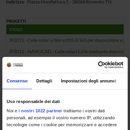
Indirizzo
Piazza Manifattura 1 - 38068 Rovereto TN
PROGETTI
TITOLO
JP2015 - Celle solari a film sottili di SnS per deposizione a jet
JP2012 - NANOCAD - Celle solari CdTe mediante deposizione
NUMERO FINANZIAMENTI
ANNO
NUMERO
Consenso
Dettagli
Impostazioni degli annunci
In
2016
1
2013
1
Uso responsabile dei dati
Noi e
i nostri 1022 partner
trattiamo i vostri dati
personali, ad esempio il vostro numero IP, utilizzando
tecnologie come i cookie per memorizzare e accedere
Contatti