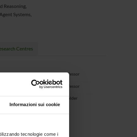
ed Reasoning,
-Agent Systems,
esearch Centres
stellini
Associate Professor
istani
Associate Professor
Scholarship holder
Workneh
Informazioni sui cookie
utilizzando tecnologie come i