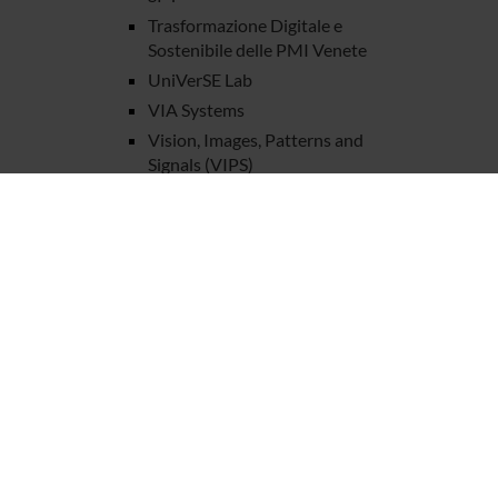
Trasformazione Digitale e
Sostenibile delle PMI Venete
UniVerSE Lab
VIA Systems
Vision, Images, Patterns and
Signals (VIPS)
PHD PROGRAMMES
RESEARCH FACILITIES
LIBRARIES
CENTRES
LABORATORIES
SPIN OFF AND COMPANIES