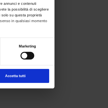
re annunci e contenuti
vete la possibilità di scegliere
li solo su questa proprietà
consenso in qualsiasi momento
alche metro,
Marketing
e specifiche (impronte
ezione dettagli
. Puoi
Accetta tutti
l media e per analizzare il
ostri partner che si occupano
azioni che hai fornito loro o