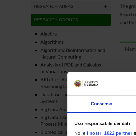
The gro
RESEARCH AREAS
Search 
RESEARCH GROUPS
and thei
Algebra
Algorithms
Mem
Algorithmic Bioinformatics and
Natural Computing
Analysis of PDE and Calculus
of Variations
Maria P
ARLette - Automated
Ferdinan
Reasoning Laboratory
Databases and Information
Alessand
Systems
Consenso
Big Data Analytics
Big Data, Data Science and
Uso responsabile dei dati
Process Mining
Biomedical Imaging
Noi e
i nostri 1022 partner
t