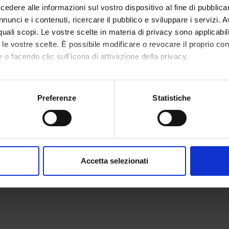
dere alle informazioni sul vostro dispositivo al fine di pubblica
nunci e i contenuti, ricercare il pubblico e sviluppare i servizi. A
r quali scopi. Le vostre scelte in materia di privacy sono applicabi
to le vostre scelte. È possibile modificare o revocare il proprio 
 o facendo clic sull'icona di attivazione della privacy.
mo anche:
oni sulla tua posizione geografica, con un'approssimazione di qu
Preferenze
Statistiche
spositivo, scansionandolo attivamente alla ricerca di caratteristich
aborati i tuoi dati personali e imposta le tue preferenze nella
s
consenso in qualsiasi momento dalla Dichiarazione sui cookie.
Accetta selezionati
nalizzare contenuti ed annunci, per fornire funzionalità dei socia
inoltre informazioni sul modo in cui utilizzi il nostro sito con i n
icità e social media, i quali potrebbero combinarle con altre inform
lizzo dei loro servizi.