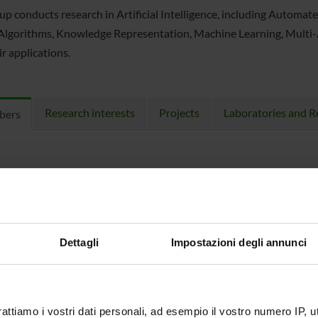
up conducts research in Artificial Intelligence, including Automat
Algorithms, Knowledge Representation, Machine Learning, Multi
r applications.
Research interests
Projects
Laboratories and R
bers
aola Bonacina
Full Professor
Alberto Ca
do Cicalese
Full Professor
Matteo Cr
ro Farinelli
Full Professor
Tewabe
Chekole 
Dettagli
Impostazioni degli annunci
rattiamo i vostri dati personali, ad esempio il vostro numero IP, 