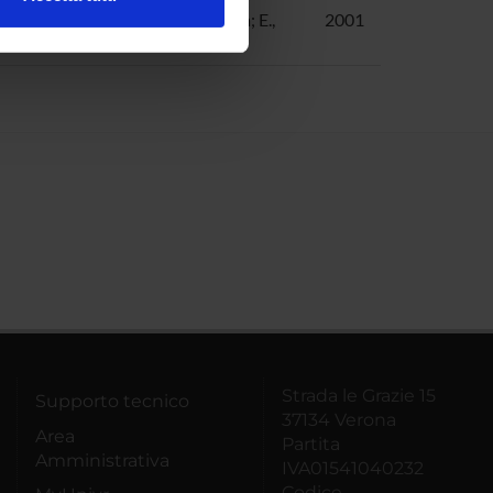
l media e per analizzare il
al
Bellin, Gianluigi; V., De Paiva; E.,
2001
Ritter
ostri partner che si occupano
azioni che hai fornito loro o
Strada le Grazie 15
Supporto tecnico
37134 Verona
Area
Partita
Amministrativa
IVA01541040232
Codice