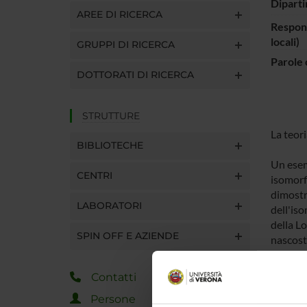
Diparti
AREE DI RICERCA
Respons
locali)
GRUPPI DI RICERCA
Parole 
DOTTORATI DI RICERCA
STRUTTURE
La teori
BIBLIOTECHE
Un esem
CENTRI
isomorf
dimostr
LABORATORI
dell'is
della Lo
SPIN OFF E AZIENDE
nascoste
In ques
compless
Contatti
Persone
Un altro