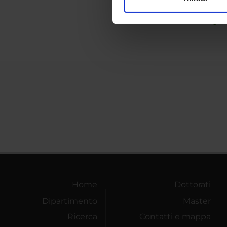
Utilizziamo i cookie per perso
Extend
Logic
nostro traffico. Condividiamo 
di analisi dei dati web, pubbl
che hanno raccolto dal tuo uti
Home
Dottorati
Dipartimento
Master
Ricerca
Contatti e mappa