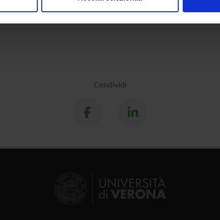
nalizzare contenuti ed annunci, per fornire funzionalità dei socia
ed Curry-Howard Correspondence for a Basic Constructive Mod
inoltre informazioni sul modo in cui utilizzi il nostro sito con i n
icità e social media, i quali potrebbero combinarle con altre inform
lizzo dei loro servizi.
Condividi