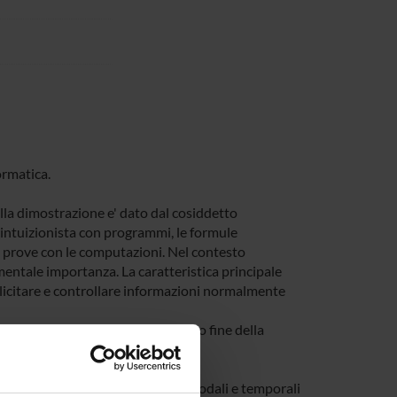
ormatica.
lla dimostrazione e' dato dal cosiddetto
 intuizionista con programmi, le formule
le prove con le computazioni. Nel contesto
mentale importanza. La caratteristica principale
splicitare e controllare informazioni normalmente
neare per permettere un controllo fine della
 e' dato dall'utilizzo di logiche modali e temporali