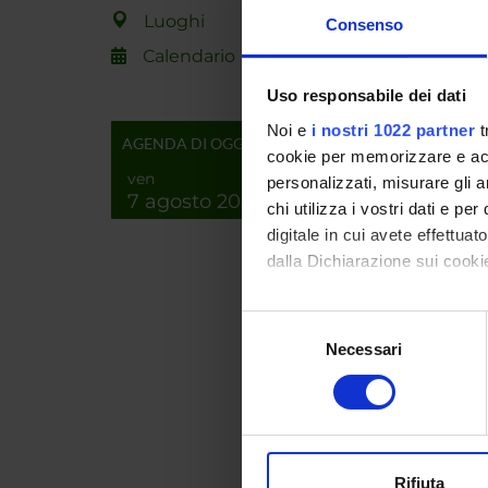
per la s
Luoghi
Consenso
mancanza
Calendario
campi di
All'inte
Uso responsabile dei dati
dimostra
Noi e
i nostri 1022 partner
t
AGENDA DI OGGI
cookie per memorizzare e acce
ven
ENTI
personalizzati, misurare gli an
7 agosto 2026
chi utilizza i vostri dati e pe
digitale in cui avete effettua
dalla Dichiarazione sui cookie
Con il tuo consenso, vorrem
Selezione
PART
raccogliere informazi
Necessari
del
Identificare il tuo di
Andrea
consenso
digitali).
Approfondisci come vengono el
PUBBLI
modificare o ritirare il tuo 
TITOL
Rifiuta