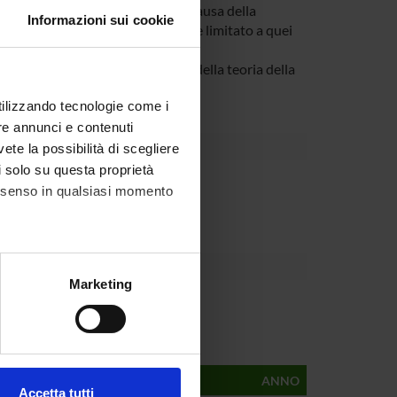
obili e distribuiti). Purtroppo, a causa della
Informazioni sui cookie
iche temporali e' stato fortemente limitato a quei
ti ai modelli.
iche temporali dal punto di vista della teoria della
zionisti.
utilizzando tecnologie come i
re annunci e contenuti
vete la possibilità di scegliere
li solo su questa proprietà
Dipartimento
consenso in qualsiasi momento
alche metro,
Marketing
e specifiche (impronte
ezione dettagli
. Puoi
AUTORI
ANNO
Accetta tutti