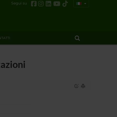
Segui su
TATTI
tazioni