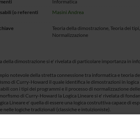
menti
Informatica
abili (o referenti
Masini Andrea
chiave
Teoria della dimostrazione, Teoria dei tipi,
Normalizzazione
a della dimostrazione si e' rivelata di particolare importanza in inf
pio notevole della stretta connessione tra informatica e teoria de
ismo di Curry-Howard il quale identifica le dimostrazioni in logica
abili con i tipi dei programmi e il processo di normalizzazione del
omorfismo di Curry-Howard la Logica Lineare si e' rivelata di fonda
gica Lineare e' quella di essere una logica costruttiva capace di e
 nelle logiche tradizionali (classiche e intuizioniste).
to progetto ci proponiamo di continuare lo sviluppo della Logica Li
ita' di processi di calcolo.
 notevole campo di applicazione e studio della logica in informatica