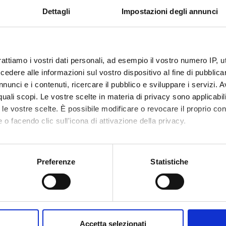
pecifica e la prova di proprieta' di sistemi complessi (concorrenti, m
Dettagli
Impostazioni degli annunci
 di una accettabile teoria della dimostrazione, l'utilizzo delle log
 applicazione per i quali si sono rivelati adeguati strumenti orienta
rno del progetto di ricerca intendiamo iniziare uno studio delle log
zione al fine di ottenere adeguati sistemi di prova classici ed intui
rattiamo i vostri dati personali, ad esempio il vostro numero IP, 
dere alle informazioni sul vostro dispositivo al fine di pubblica
 FINANZIATORI:
nunci e i contenuti, ricercare il pubblico e sviluppare i servizi. A
r quali scopi. Le vostre scelte in materia di privacy sono applicabi
Finanziamento:
assegnato e gestito dal 
to le vostre scelte. È possibile modificare o revocare il proprio 
 o facendo clic sull'icona di attivazione della privacy.
mo anche:
ECIPANTI AL PROGETTO
oni sulla tua posizione geografica, con un'approssimazione di qu
Preferenze
Statistiche
spositivo, scansionandolo attivamente alla ricerca di caratteristich
 Masini
Professore ordinario
aborati i tuoi dati personali e imposta le tue preferenze nella
s
CAZIONI
consenso in qualsiasi momento dalla Dichiarazione sui cookie.
O
Accetta selezionati