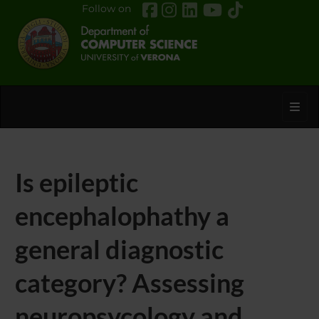
Follow on
Toggl
Is epileptic
encephalophathy a
general diagnostic
category? Assessing
neuropsycology and