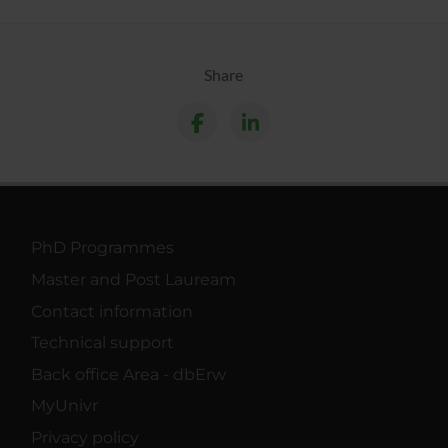
Share
PhD Programmes
Master and Post Lauream
Contact information
Technical support
Back office Area - dbErw
MyUnivr
Privacy policy