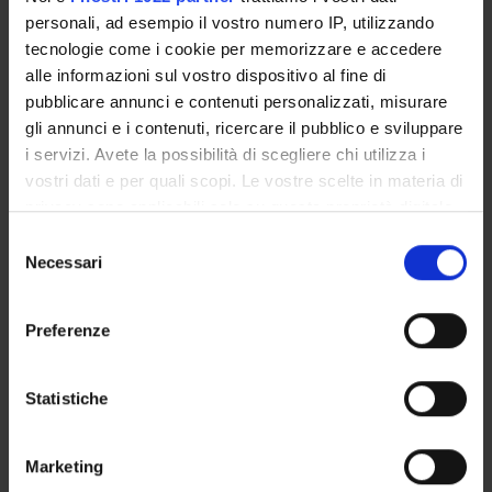
Bernardo Dalla Bernardina
personali, ad esempio il vostro numero IP, utilizzando
tecnologie come i cookie per memorizzare e accedere
Mario Pezzotti
alle informazioni sul vostro dispositivo al fine di
Full Professor
pubblicare annunci e contenuti personalizzati, misurare
gli annunci e i contenuti, ricercare il pubblico e sviluppare
i servizi. Avete la possibilità di scegliere chi utilizza i
SECTIONS
vostri dati e per quali scopi. Le vostre scelte in materia di
privacy sono applicabili solo su questa proprietà digitale
Infantile Neuropsychiatry Section
in cui avete effettuato le vostre scelte. È possibile
Selezione
modificare o revocare il proprio consenso in qualsiasi
Necessari
del
momento dalla Dichiarazione sui cookie o facendo clic
consenso
sull'icona di attivazione della privacy.
Preferenze
ACTIVITIES
Con il tuo consenso, vorremmo anche:
RESEARCH AREAS
raccogliere informazioni sulla tua posizione
Statistiche
geografica, con un'approssimazione di qualche
RESEARCH GROUPS
metro,
Marketing
Identificare il tuo dispositivo, scansionandolo
PHD PROGRAMMES