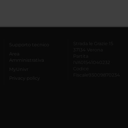
Strada le Grazie 15
Supporto tecnico
37134 Verona
Area
Partita
Amministrativa
IVA01541040232
Codice
MyUnivr
Fiscale93009870234
Privacy policy