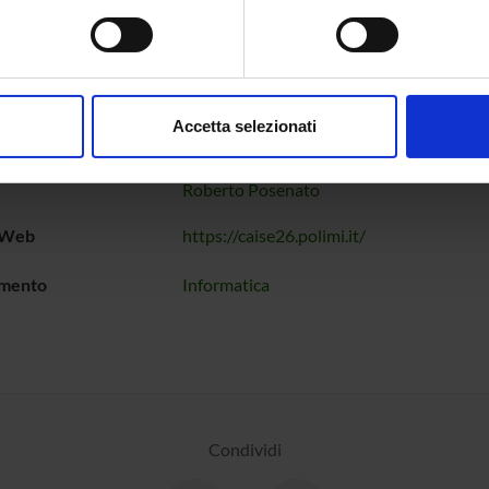
spositivo, scansionandolo attivamente alla ricerca di caratteristich
iori informazioni visitate il sito
CAiSE 2026
aborati i tuoi dati personali e imposta le tue preferenze nella
s
consenso in qualsiasi momento dalla Dichiarazione sui cookie.
Accetta selezionati
nalizzare contenuti ed annunci, per fornire funzionalità dei socia
nte
Carlo Combi
-
Matteo Mantovani
-
Sara
inoltre informazioni sul modo in cui utilizzi il nostro sito con i n
Roberto Posenato
icità e social media, i quali potrebbero combinarle con altre inform
lizzo dei loro servizi.
 Web
https://caise26.polimi.it/
imento
Informatica
Condividi