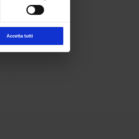
e specifiche (impronte
ezione dettagli
. Puoi
Accetta tutti
l media e per analizzare il
 Migliorini
-
Barbara Oliboni
-
ostri partner che si occupano
azioni che hai fornito loro o