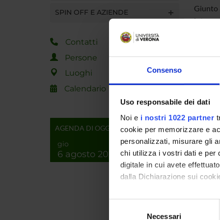
Giunto 
SPIN OFF E AZIENDE
internaz
recenti,
Contatti
Enginee
mondo d
Persone
Consenso
Luoghi
L’edizi
Calendario
parte d
Uso responsabile dei dati
il
dott.
Noi e
i nostri 1022 partner
t
Miglior
AGENDA DI OGGI
cookie per memorizzare e acce
personalizzati, misurare gli an
gio
Sono at
6 agosto 2026
chi utilizza i vostri dati e pe
internaz
digitale in cui avete effettua
dalla Dichiarazione sui cookie
Tra gli 
Verona
Con il tuo consenso, vorrem
Selezione
sponsor
raccogliere informazi
Necessari
del