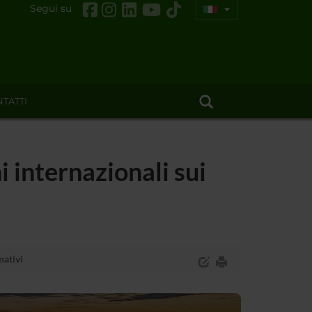
Segui su
TATTI
i internazionali sui
mativi