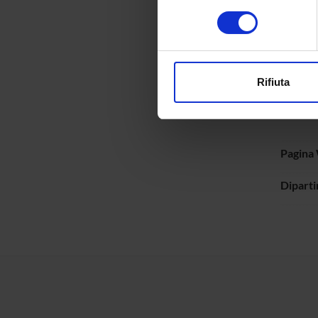
Identificare il tuo di
consenso
digitali).
Per magg
Approfondisci come vengono el
modificare o ritirare il tuo 
Rifiuta
Utilizziamo i cookie per perso
Refere
nostro traffico. Condividiamo 
di analisi dei dati web, pubbl
che hanno raccolto dal tuo uti
Pagina
Dipart