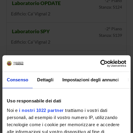
-2° Piano
Laboratorio OPDATE
Stanza: S124
Edificio: Ca' Vignal 2
-2° Piano
Laboratorio SPY
Stanza: S139
Edificio: Ca' Vignal 2
-2° Piano
Laboratorio STARS
Stanza: S.140
Edificio: Ca' Vignal 2
Consenso
Dettagli
Impostazioni degli annunci
In
-2° Piano
Laboratorio VIPS
Stanza: 136
Edificio: Ca' Vignal 2
Uso responsabile dei dati
Noi e
i nostri 1022 partner
trattiamo i vostri dati
2° Piano
Stanza 2.22
personali, ad esempio il vostro numero IP, utilizzando
Stanza: 22
tecnologie come i cookie per memorizzare e accedere
Edificio: Ca' Vignal 2
alle informazioni sul vostro dispositivo al fine di