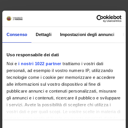
Consenso
Dettagli
Impostazioni degli annunci
In
Uso responsabile dei dati
Noi e
i nostri 1022 partner
trattiamo i vostri dati
personali, ad esempio il vostro numero IP, utilizzando
Contacts
tecnologie come i cookie per memorizzare e accedere
People
alle informazioni sul vostro dispositivo al fine di
pubblicare annunci e contenuti personalizzati, misurare
Places
gli annunci e i contenuti, ricercare il pubblico e sviluppare
Calendar
i servizi. Avete la possibilità di scegliere chi utilizza i
vostri dati e per quali scopi. Le vostre scelte in materia di
privacy sono applicabili solo su questa proprietà digitale
in cui avete effettuato le vostre scelte. È possibile
Selezione