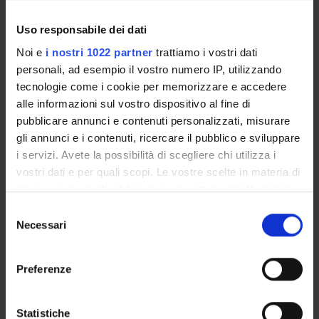
Uso responsabile dei dati
Noi e
i nostri 1022 partner
trattiamo i vostri dati
ORGANIZZAZIONE
personali, ad esempio il vostro numero IP, utilizzando
GOVERNANCE
tecnologie come i cookie per memorizzare e accedere
alle informazioni sul vostro dispositivo al fine di
COMMISSIONI
pubblicare annunci e contenuti personalizzati, misurare
gli annunci e i contenuti, ricercare il pubblico e sviluppare
UFFICI E STRUTTURE DI SERVIZIO
i servizi. Avete la possibilità di scegliere chi utilizza i
vostri dati e per quali scopi. Le vostre scelte in materia di
SERVIZI DI SEGRETERIA STUDENTI
privacy sono applicabili solo su questa proprietà digitale
in cui avete effettuato le vostre scelte. È possibile
Selezione
STRUTTURE DEL DIPARTIMENTO
modificare o revocare il proprio consenso in qualsiasi
Necessari
del
momento dalla Dichiarazione sui cookie o facendo clic
BIBLIOTECHE
consenso
sull'icona di attivazione della privacy.
Preferenze
CENTRI
Con il tuo consenso, vorremmo anche:
LABORATORI
raccogliere informazioni sulla tua posizione
Statistiche