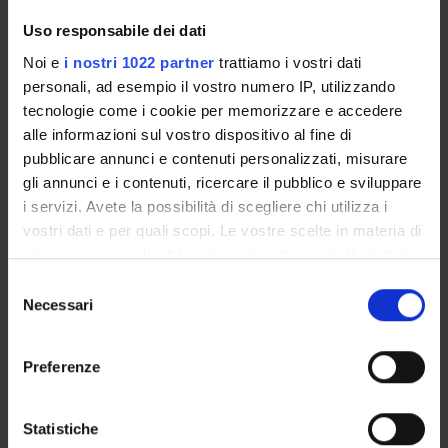
Uso responsabile dei dati
Noi e
i nostri 1022 partner
trattiamo i vostri dati
ORGANIZATION
personali, ad esempio il vostro numero IP, utilizzando
tecnologie come i cookie per memorizzare e accedere
GOVERNANCE
alle informazioni sul vostro dispositivo al fine di
pubblicare annunci e contenuti personalizzati, misurare
COMMITTEES
gli annunci e i contenuti, ricercare il pubblico e sviluppare
DEPARTMENT ADMINISTRATION OFFICES
i servizi. Avete la possibilità di scegliere chi utilizza i
vostri dati e per quali scopi. Le vostre scelte in materia di
STUDENT ADMINISTRATION OFFICES
privacy sono applicabili solo su questa proprietà digitale
in cui avete effettuato le vostre scelte. È possibile
Selezione
DEPARTMENT FACILITIES
modificare o revocare il proprio consenso in qualsiasi
Necessari
del
momento dalla Dichiarazione sui cookie o facendo clic
consenso
LIBRARIES
sull'icona di attivazione della privacy.
Preferenze
CENTRES
Con il tuo consenso, vorremmo anche:
raccogliere informazioni sulla tua posizione
Statistiche
LABORATORIES