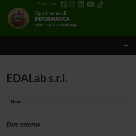
Segui su
Toggl
EDALab s.r.l.
Home
Ente esterno