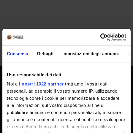
Condividi
Consenso
Dettagli
Impostazioni degli annunci
In
Uso responsabile dei dati
Dottorati
Noi e
i nostri 1022 partner
trattiamo i vostri dati
personali, ad esempio il vostro numero IP, utilizzando
Master
tecnologie come i cookie per memorizzare e accedere
Contatti e mappa
alle informazioni sul vostro dispositivo al fine di
Supporto tecnico
pubblicare annunci e contenuti personalizzati, misurare
gli annunci e i contenuti, ricercare il pubblico e sviluppare
Area Amministrativa
i servizi. Avete la possibilità di scegliere chi utilizza i
MyUnivr