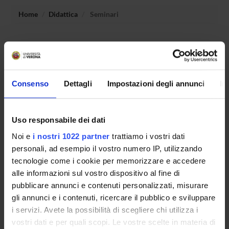
Home
Didattica
Seminari
Non è stato trovato alcun seminario relativo
all'insegnamento Programmazione con laboratorio.
Consenso
Dettagli
Impostazioni degli annunci
In
OFFERTA FORMATIVA
Uso responsabile dei dati
CORSI DI STUDIO
Noi e
i nostri 1022 partner
trattiamo i vostri dati
DOTTORATI, MASTER E FORMAZIONE SUPERIORE
personali, ad esempio il vostro numero IP, utilizzando
tecnologie come i cookie per memorizzare e accedere
Contatti
alle informazioni sul vostro dispositivo al fine di
pubblicare annunci e contenuti personalizzati, misurare
Persone
gli annunci e i contenuti, ricercare il pubblico e sviluppare
Luoghi
i servizi. Avete la possibilità di scegliere chi utilizza i
Calendario
vostri dati e per quali scopi. Le vostre scelte in materia di