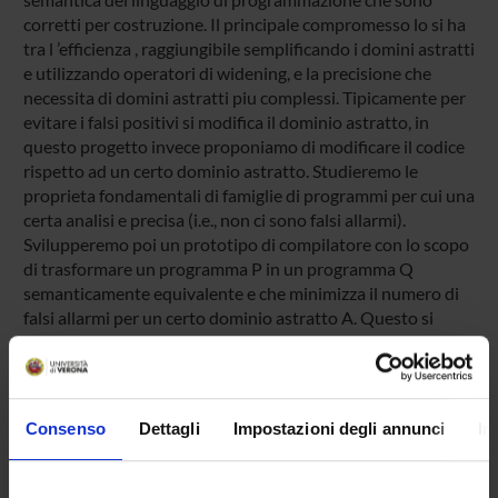
corretti per costruzione. Il principale compromesso lo si ha
tra l ’efficienza , raggiungibile semplificando i domini astratti
e utilizzando operatori di widening, e la precisione che
necessita di domini astratti piu complessi. Tipicamente per
evitare i falsi positivi si modifica il dominio astratto, in
questo progetto invece proponiamo di modificare il codice
rispetto ad un certo dominio astratto. Studieremo le
proprieta fondamentali di famiglie di programmi per cui una
certa analisi e precisa (i.e., non ci sono falsi allarmi).
Svilupperemo poi un prototipo di compilatore con lo scopo
di trasformare un programma P in un programma Q
semanticamente equivalente e che minimizza il numero di
falsi allarmi per un certo dominio astratto A. Questo si
ottiene sfruttando tecniche di machine learning su grandi
quantita di codice, dove programmi, incluso P, sono messi in
relazione rispetto al loro grado di similarita. In questo
modo e possibile identificare in modo automatico
Consenso
Dettagli
Impostazioni degli annunci
In
frammenti di codice equivalenti a quelli utilizzati da P e che,
quando analizzati da A, producono un numero minore di
falsi allarmi. Si dovranno poi sviluppare algoritmi di sintesi