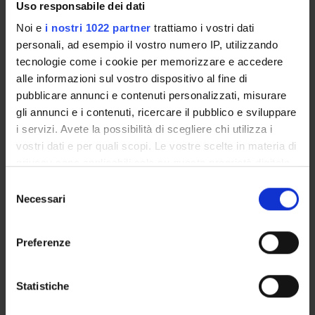
Uso responsabile dei dati
di codice per trasformare P in Q in modo da tale che Q
abbia una struttura che assomigli a quella dei frammenti di
Noi e
i nostri 1022 partner
trattiamo i vostri dati
codice che migliorano l’analisi A. Il risultato sara un
personali, ad esempio il vostro numero IP, utilizzando
prototipo di compilatore che dato un programma P e
tecnologie come i cookie per memorizzare e accedere
un’astrazione A rimuove automaticamente la maggior parte
alle informazioni sul vostro dispositivo al fine di
dei falsi allarmi prodotti analizzano P sul dominio A.
pubblicare annunci e contenuti personalizzati, misurare
gli annunci e i contenuti, ricercare il pubblico e sviluppare
i servizi. Avete la possibilità di scegliere chi utilizza i
PARTECIPANTI AL PROGETTO
vostri dati e per quali scopi. Le vostre scelte in materia di
privacy sono applicabili solo su questa proprietà digitale
Roberto Giacobazzi
in cui avete effettuato le vostre scelte. È possibile
Professore ordinario
Selezione
modificare o revocare il proprio consenso in qualsiasi
Necessari
del
momento dalla Dichiarazione sui cookie o facendo clic
consenso
sull'icona di attivazione della privacy.
Preferenze
ATTIVITÀ
Con il tuo consenso, vorremmo anche:
raccogliere informazioni sulla tua posizione
Statistiche
AREE DI RICERCA
geografica, con un'approssimazione di qualche