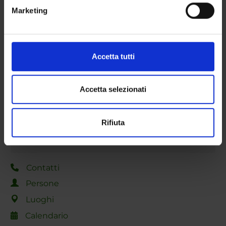
metro,
GRUPPI DI RICERCA
Marketing
Identificare il tuo dispositivo, scansionandolo
attivamente alla ricerca di caratteristiche specifiche
DOTTORATI DI RICERCA
(impronte digitali).
Approfondisci come vengono elaborati i tuoi dati personali
STRUTTURE
Accetta tutti
e imposta le tue preferenze nella
sezione dettagli
. Puoi
BIBLIOTECHE
modificare o ritirare il tuo consenso in qualsiasi momento
dalla Dichiarazione sui cookie.
Accetta selezionati
CENTRI
Utilizziamo i cookie per personalizzare contenuti ed
LABORATORI
Rifiuta
annunci, per fornire funzionalità dei social media e per
analizzare il nostro traffico. Condividiamo inoltre
SPIN OFF E AZIENDE
informazioni sul modo in cui utilizzi il nostro sito con i
nostri partner che si occupano di analisi dei dati web,
Contatti
pubblicità e social media, i quali potrebbero combinarle
Persone
con altre informazioni che hai fornito loro o che hanno
raccolto dal tuo utilizzo dei loro servizi.
Luoghi
Calendario