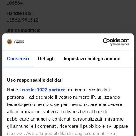
106884
Handle IRIS:
11562/991512
ultima modifica:
1 novembre 2022
Citazione bibliografica:
Daffara, Claudia
; Parisotto, Simone; Paola Ilaria, Mariotti
,
Consenso
Dettagli
Impostazioni degli annunci
In
Infrared Analysis and ‘Thermal Quasi-Reflectography’
The
Sala delle Asse of the Sforza Castle
,
Silvana Editoriale
,
2017
,
pp. 186-199
Uso responsabile dei dati
Consulta la scheda completa presente nel
repository
Noi e
i nostri 1022 partner
trattiamo i vostri dati
istituzionale della Ricerca di Ateneo
personali, ad esempio il vostro numero IP, utilizzando
tecnologie come i cookie per memorizzare e accedere
alle informazioni sul vostro dispositivo al fine di
PROGETTI COLLEGATI
pubblicare annunci e contenuti personalizzati, misurare
TITOLO
gli annunci e i contenuti, ricercare il pubblico e sviluppare
Indagini non invasive degli affreschi di Leonardo della Sala d
i servizi. Avete la possibilità di scegliere chi utilizza i