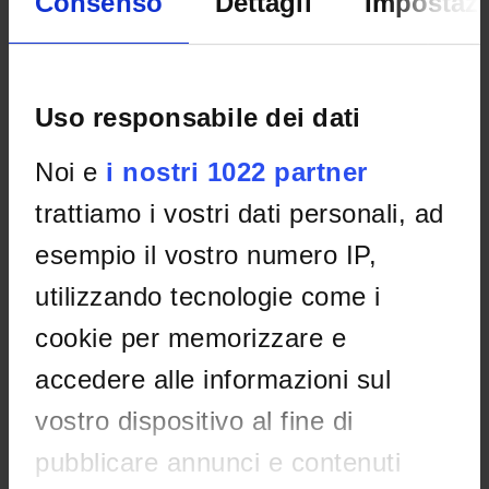
Consenso
Dettagli
Impostazi
Home
Teaching
Seminars
No recent seminar found relating to teaching Scientific
Uso responsabile dei dati
knowledge and active learning strategies.
Noi e
i nostri 1022 partner
trattiamo i vostri dati personali, ad
STUDYING
esempio il vostro numero IP,
COURSES
utilizzando tecnologie come i
PHD PROGRAMMES AND POSTGRADUATE TRAINING
cookie per memorizzare e
Contacts
accedere alle informazioni sul
People
vostro dispositivo al fine di
Places
pubblicare annunci e contenuti
Calendar