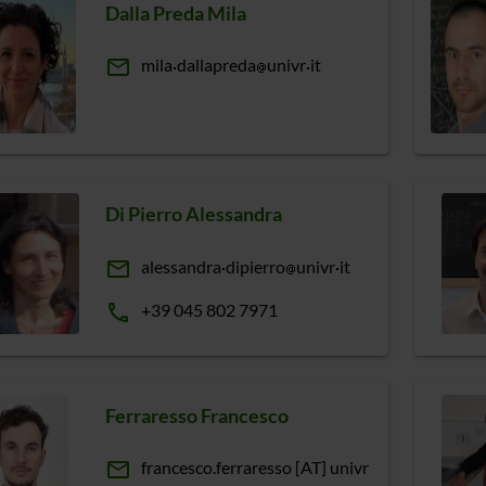
Dalla Preda Mila
email
mila
dallapreda
univr
it
Di Pierro Alessandra
email
alessandra
dipierro
univr
it
phone
+39 045 802 7971
Ferraresso Francesco
email
francesco.ferraresso [AT] univr