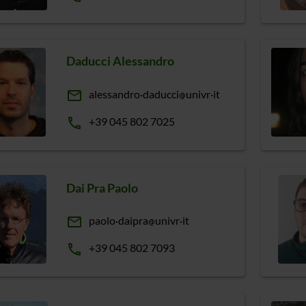
Daducci Alessandro
email
alessandro
daducci
univr
it
phone
+39 045 802 7025
Dai Pra Paolo
email
paolo
daipra
univr
it
phone
+39 045 802 7093