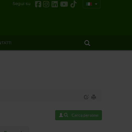
Segui su
TATTI
Cerca persone