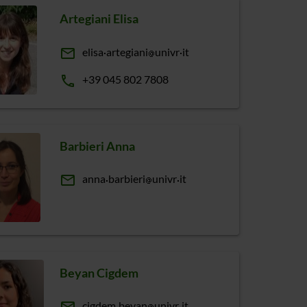
Artegiani Elisa
email
elisa
artegiani
univr
it
phone
+39 045 802 7808
Barbieri Anna
email
anna
barbieri
univr
it
Beyan Cigdem
cigdem
beyan
univr
it