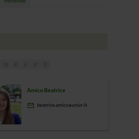
Personale
Q
R
S
V
Z
Amico Beatrice
email
beatrice
amico
univr
it