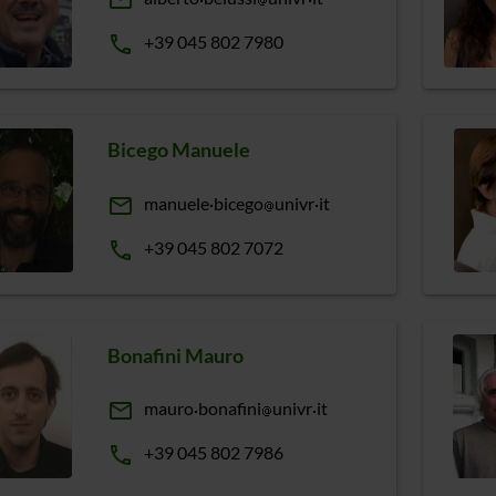
email
phone
+39 045 802 7980
Bicego Manuele
email
manuele
bicego
univr
it
phone
+39 045 802 7072
Bonafini Mauro
email
mauro
bonafini
univr
it
phone
+39 045 802 7986