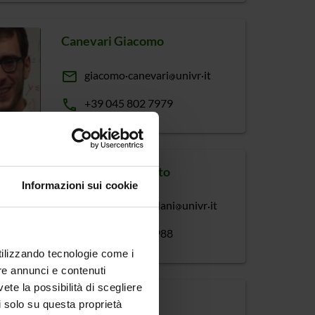
Canevari Giacomo
email
giacomo
canevari
univr
it
phone
+39 045 802 7979
Castellani Umberto
Informazioni sui cookie
email
umberto
castellani
univr
it
phone
+39 045 802 7988
utilizzando tecnologie come i
re annunci e contenuti
vete la possibilità di scegliere
Ceccato Mariano
li solo su questa proprietà