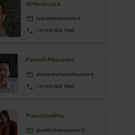
Di Persio Luca
email
luca
dipersio
univr
it
phone
+39 045 802 7968
Farinelli Alessandro
email
alessandro
farinelli
univr
it
phone
+39 045 802 7842
Franco Giuditta
email
giuditta
franco
univr
it