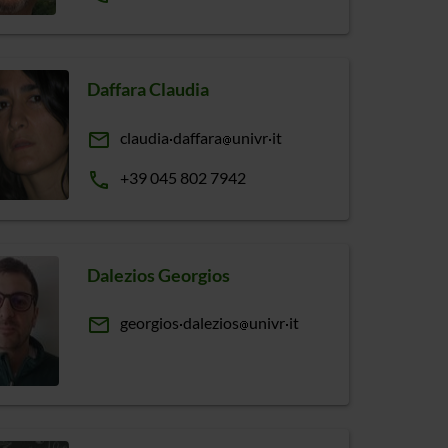
Daffara Claudia
email
claudia
daffara
univr
it
phone
+39 045 802 7942
Dalezios Georgios
email
georgios
dalezios
univr
it