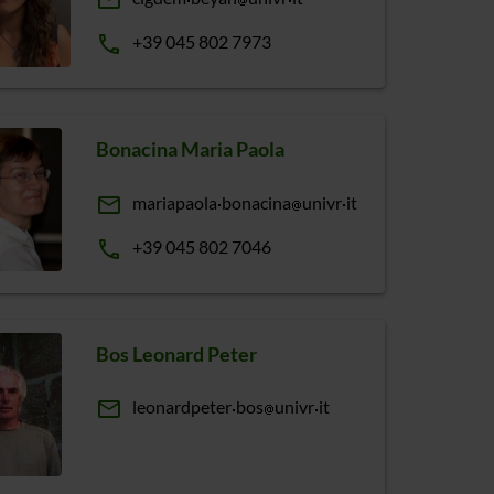
email
phone
+39 045 802 7973
Bonacina Maria Paola
email
mariapaola
bonacina
univr
it
phone
+39 045 802 7046
Bos Leonard Peter
email
leonardpeter
bos
univr
it