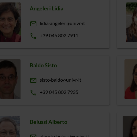
Angeleri Lidia
email
lidia
angeleri
univr
it
phone
+39 045 802 7911
Baldo Sisto
email
sisto
baldo
univr
it
phone
+39 045 802 7935
Belussi Alberto
alberto
belussi
univr
it