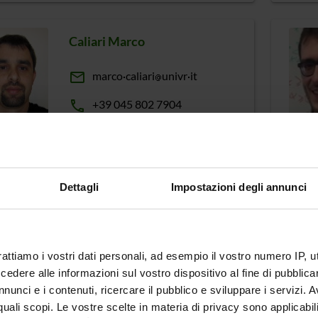
Caliari Marco
email
marco
caliari
univr
it
phone
+39 045 802 7904
Carra Damiano
Dettagli
Impostazioni degli annunci
email
damiano
carra
univr
it
phone
+39 045 802 7059
rattiamo i vostri dati personali, ad esempio il vostro numero IP, 
dere alle informazioni sul vostro dispositivo al fine di pubblica
nunci e i contenuti, ricercare il pubblico e sviluppare i servizi. A
Castellini Alberto
r quali scopi. Le vostre scelte in materia di privacy sono applicabi