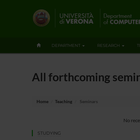
DEPARTMENT
RESEARCH
T
All forthcoming semi
Home
Teaching
Seminars
No rece
STUDYING