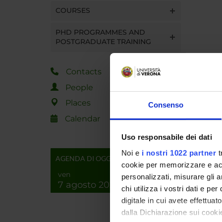
COURSES
PHD PROGRAMMES AND
POSTGRADUATE TRAINING
Contacts
People
Places
Consenso
Calendar
Uso responsabile dei dati
Noi e
i nostri 1022 partner
t
AGENDA DI OGGI
cookie per memorizzare e acce
ven
personalizzati, misurare gli an
7 agosto 2026
chi utilizza i vostri dati e pe
digitale in cui avete effettua
dalla Dichiarazione sui cookie