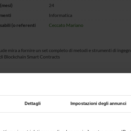
(mesi)
24
menti
Informatica
abili (o referenti
Ceccato Mariano
de mira a fornire un set completo di metodi e strumenti di ingegner
 di Blockchain Smart Contracts
 FINANZIATORI:
Ministero
Finanziamento:
assegnato e gestito dal 
iversità e della
a
Dettagli
Impostazioni degli annunci
ECIPANTI AL PROGETTO