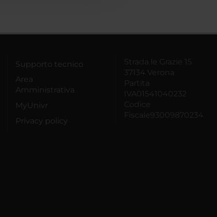
Strada le Grazie 15
Supporto tecnico
37134 Verona
Area
Partita
Amministrativa
IVA01541040232
Codice
MyUnivr
Fiscale93009870234
Privacy policy