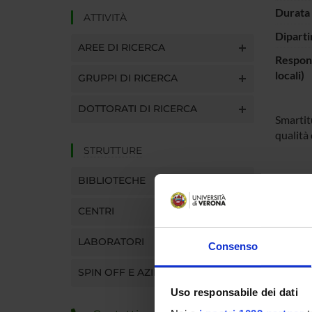
Durata 
ATTIVITÀ
Diparti
AREE DI RICERCA
Respons
locali)
GRUPPI DI RICERCA
DOTTORATI DI RICERCA
Smartitu
qualità
STRUTTURE
BIBLIOTECHE
ENTI
CENTRI
MUR - 
dell'Un
LABORATORI
Ricerc
Consenso
SPIN OFF E AZIENDE
Uso responsabile dei dati
PART