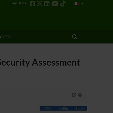
Segui su
TATTI
Security Assessment