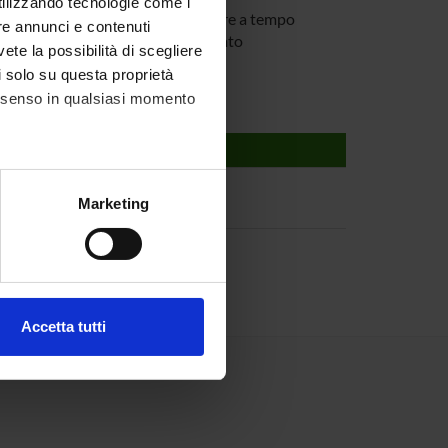
utilizzando tecnologie come i
 Pasqua
Ricercatore a tempo
re annunci e contenuti
determinato
vete la possibilità di scegliere
li solo su questa proprietà
consenso in qualsiasi momento
alche metro,
Marketing
e specifiche (impronte
ezione dettagli
. Puoi
Accetta tutti
l media e per analizzare il
ostri partner che si occupano
azioni che hai fornito loro o