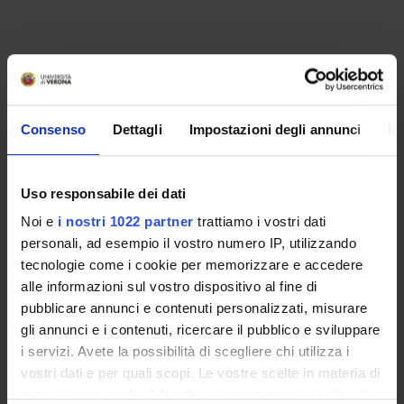
Consenso
Dettagli
Impostazioni degli annunci
In
Uso responsabile dei dati
Noi e
i nostri 1022 partner
trattiamo i vostri dati
personali, ad esempio il vostro numero IP, utilizzando
ORGANIZZAZIONE
tecnologie come i cookie per memorizzare e accedere
alle informazioni sul vostro dispositivo al fine di
GOVERNANCE
pubblicare annunci e contenuti personalizzati, misurare
gli annunci e i contenuti, ricercare il pubblico e sviluppare
COMMISSIONI
i servizi. Avete la possibilità di scegliere chi utilizza i
vostri dati e per quali scopi. Le vostre scelte in materia di
UFFICI E STRUTTURE DI SERVIZIO
privacy sono applicabili solo su questa proprietà digitale