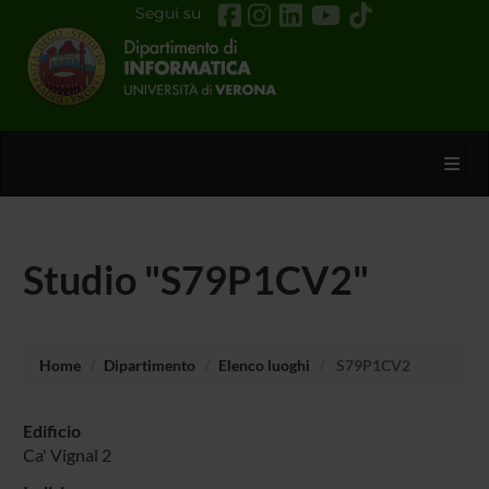
Segui su
Toggl
Studio "S79P1CV2"
Home
Dipartimento
Elenco luoghi
S79P1CV2
Edificio
Ca' Vignal 2