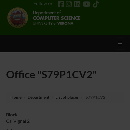
Follow on
Toggl
Office "S79P1CV2"
Home
Department
List of places
S79P1CV2
Block
Ca' Vignal 2