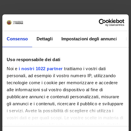
Consenso
Dettagli
Impostazioni degli annunci
In
Uso responsabile dei dati
Noi e
i nostri 1022 partner
trattiamo i vostri dati
personali, ad esempio il vostro numero IP, utilizzando
tecnologie come i cookie per memorizzare e accedere
ORGANIZATION
alle informazioni sul vostro dispositivo al fine di
pubblicare annunci e contenuti personalizzati, misurare
GOVERNANCE
gli annunci e i contenuti, ricercare il pubblico e sviluppare
i servizi. Avete la possibilità di scegliere chi utilizza i
COMMITTEES
vostri dati e per quali scopi. Le vostre scelte in materia di
DEPARTMENT ADMINISTRATION OFFICES
privacy sono applicabili solo su questa proprietà digitale