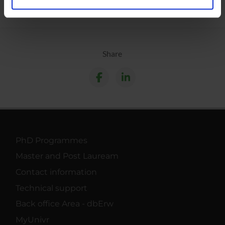
analizzare il nostro traffico. Condividiamo inoltre
informazioni sul modo in cui utilizzi il nostro sito con i
nostri partner che si occupano di analisi dei dati web,
pubblicità e social media, i quali potrebbero combinarle
Share
con altre informazioni che hai fornito loro o che hanno
raccolto dal tuo utilizzo dei loro servizi.
PhD Programmes
Master and Post Lauream
Contact information
Technical support
Back office Area - dbErw
MyUnivr