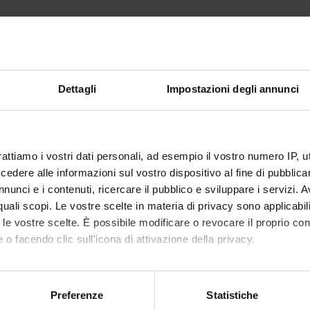
Dettagli
Impostazioni degli annunci
rattiamo i vostri dati personali, ad esempio il vostro numero IP, 
dere alle informazioni sul vostro dispositivo al fine di pubblica
nunci e i contenuti, ricercare il pubblico e sviluppare i servizi. A
r quali scopi. Le vostre scelte in materia di privacy sono applicabi
to le vostre scelte. È possibile modificare o revocare il proprio 
 o facendo clic sull'icona di attivazione della privacy.
Share
mo anche:
oni sulla tua posizione geografica, con un'approssimazione di qu
Preferenze
Statistiche
spositivo, scansionandolo attivamente alla ricerca di caratteristich