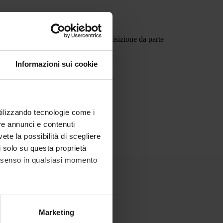
Informazioni sui cookie
utilizzando tecnologie come i
re annunci e contenuti
vete la possibilità di scegliere
li solo su questa proprietà
consenso in qualsiasi momento
alche metro,
Marketing
e specifiche (impronte