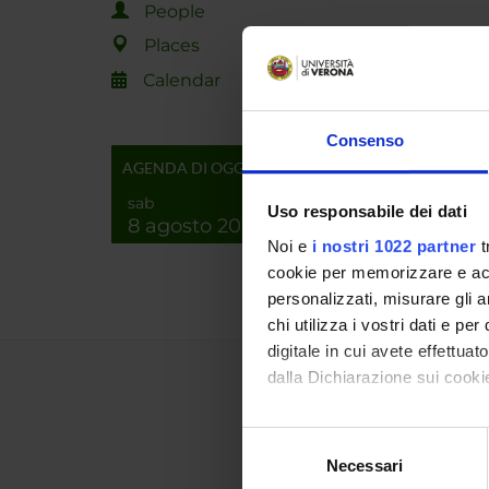
People
Places
Calendar
Consenso
AGENDA DI OGGI
sab
Uso responsabile dei dati
8 agosto 2026
Noi e
i nostri 1022 partner
t
cookie per memorizzare e acce
personalizzati, misurare gli an
chi utilizza i vostri dati e pe
digitale in cui avete effettua
dalla Dichiarazione sui cookie
Con il tuo consenso, vorrem
Selezione
raccogliere informazi
Necessari
del
Identificare il tuo di