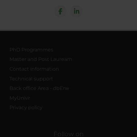
PhD Programmes
Master and Post Lauream
Contact information
Technical support
Back office Area - dbErw
MyUnivr
Privacy policy
Follow on