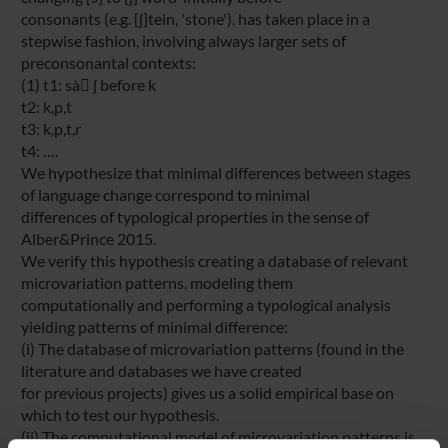
consonants (e.g. [ʃ]tein, 'stone'), has taken place in a
stepwise fashion, involving always larger sets of
preconsonantal contexts:
(1) t1: sà ʃ before k
t2: k,p,t
t3: k,p,t,r
t4: ….
We hypothesize that minimal differences between stages
of language change correspond to minimal
differences of typological properties in the sense of
Alber&Prince 2015.
We verify this hypothesis creating a database of relevant
microvariation patterns, modeling them
computationally and performing a typological analysis
yielding patterns of minimal difference:
(i) The database of microvariation patterns (found in the
literature and databases we have created
for previous projects) gives us a solid empirical base on
which to test our hypothesis.
(ii) The computational model of microvariation patterns is