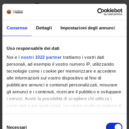
TEACHING
4
THIRD MISSION
Consenso
Dettagli
Impostazioni degli annunci
In
RESEARCH
PROJECTS
Uso responsabile dei dati
PUBLICATIONS
Noi e
i nostri 1022 partner
trattiamo i vostri dati
personali, ad esempio il vostro numero IP, utilizzando
ASSIGNMENTS
tecnologie come i cookie per memorizzare e accedere
alle informazioni sul vostro dispositivo al fine di
pubblicare annunci e contenuti personalizzati, misurare
gli annunci e i contenuti, ricercare il pubblico e sviluppare
i servizi. Avete la possibilità di scegliere chi utilizza i
ORGANIZATION
vostri dati e per quali scopi. Le vostre scelte in materia di
GOVERNANCE
privacy sono applicabili solo su questa proprietà digitale
in cui avete effettuato le vostre scelte. È possibile
Selezione
COMMITTEES
modificare o revocare il proprio consenso in qualsiasi
Necessari
del