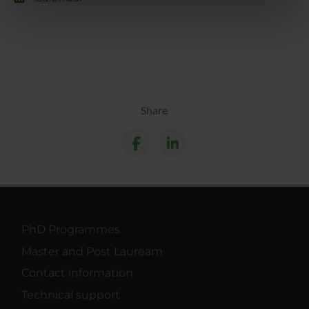
informazioni sul modo in cui utilizzi il nostro sito con i
nostri partner che si occupano di analisi dei dati web,
pubblicità e social media, i quali potrebbero combinarle
con altre informazioni che hai fornito loro o che hanno
raccolto dal tuo utilizzo dei loro servizi.
Share
PhD Programmes
Master and Post Lauream
Contact information
Technical support