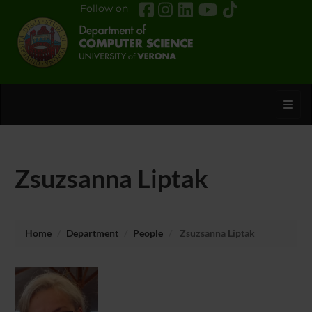
Follow on
Toggl
Zsuzsanna Liptak
Home
Department
People
Zsuzsanna Liptak