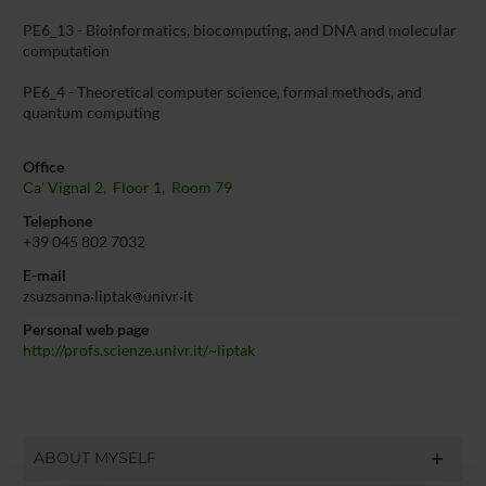
PE6_13 - Bioinformatics, biocomputing, and DNA and molecular
computation
PE6_4 - Theoretical computer science, formal methods, and
quantum computing
Office
Ca' Vignal 2, Floor 1, Room 79
Telephone
+39 045 802 7032
E-mail
zsuzsanna
liptak
univr
it
Personal web page
http://profs.scienze.univr.it/~liptak
ABOUT MYSELF