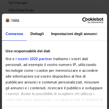
QA Manager
Mila Dalla Preda
Member
Nicola Assolini
PhD student representative
Consenso
Dettagli
Impostazioni degli annunci
In
RECORDS AND DOCUMENTS
Uso responsabile dei dati
Noi e
i nostri 1022 partner
trattiamo i vostri dati
personali, ad esempio il vostro numero IP, utilizzando
tecnologie come i cookie per memorizzare e accedere
ORGANIZATION
alle informazioni sul vostro dispositivo al fine di
pubblicare annunci e contenuti personalizzati, misurare
GOVERNANCE
gli annunci e i contenuti, ricercare il pubblico e sviluppare
i servizi. Avete la possibilità di scegliere chi utilizza i
COMMITTEES
vostri dati e per quali scopi. Le vostre scelte in materia di
privacy sono applicabili solo su questa proprietà digitale
DEPARTMENT ADMINISTRATION OFFICES