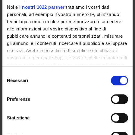
This project aims to develop and design a set of concepts
Noi e
i nostri 1022 partner
trattiamo i vostri dati
and tools for (1) modeling multi-granular
personali, ad esempio il vostro numero IP, utilizzando
temporal data in data warehouses and (2) integrating
tecnologie come i cookie per memorizzare e accedere
OLAP techniques and statistical analysis in order
alle informazioni sul vostro dispositivo al fine di
to better exploit the analysis capabilities of both
pubblicare annunci e contenuti personalizzati, misurare
technologies and provide an unified tool.
gli annunci e i contenuti, ricercare il pubblico e sviluppare
i servizi. Avete la possibilità di scegliere chi utilizza i
PROJECT PARTICIPANTS
vostri dati e per quali scopi. Le vostre scelte in materia di
privacy sono applicabili solo su questa proprietà digitale
Carlo Combi
in cui avete effettuato le vostre scelte. È possibile
Selezione
Full Professor
modificare o revocare il proprio consenso in qualsiasi
Necessari
del
momento dalla Dichiarazione sui cookie o facendo clic
consenso
sull'icona di attivazione della privacy.
Preferenze
Con il tuo consenso, vorremmo anche:
ACTIVITIES
raccogliere informazioni sulla tua posizione
Statistiche
RESEARCH AREAS
geografica, con un'approssimazione di qualche
metro,