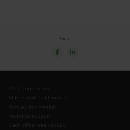
Share
PhD Programmes
Master and Post Lauream
Contact information
Technical support
Back office Area - dbErw