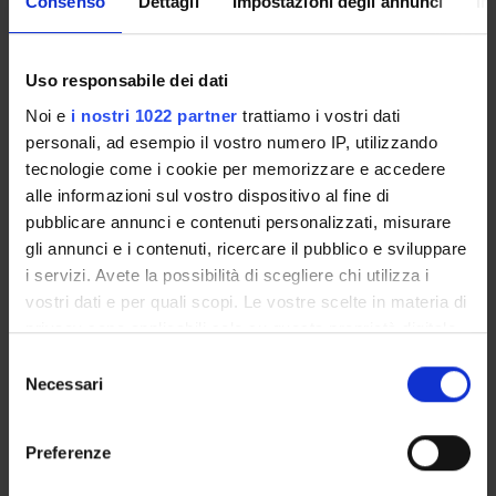
Consenso
Dettagli
Impostazioni degli annunci
In
interact with the trees and shrubs of city parks, enrich them
with images, voices and texts created by the students
themselves and to build interactive paths and team games.
2) Organization of extracurricular activities in parks for
Uso responsabile dei dati
researching and sharing information on plant specimens.
Noi e
i nostri 1022 partner
trattiamo i vostri dati
3) Organization of training sessions in the classroom and at
personali, ad esempio il vostro numero IP, utilizzando
CREA.
tecnologie come i cookie per memorizzare e accedere
alle informazioni sul vostro dispositivo al fine di
pubblicare annunci e contenuti personalizzati, misurare
PROJECT PARTICIPANTS
gli annunci e i contenuti, ricercare il pubblico e sviluppare
Davide Quaglia
i servizi. Avete la possibilità di scegliere chi utilizza i
Associate Professor
vostri dati e per quali scopi. Le vostre scelte in materia di
privacy sono applicabili solo su questa proprietà digitale
in cui avete effettuato le vostre scelte. È possibile
Selezione
modificare o revocare il proprio consenso in qualsiasi
Necessari
RESEARCH AREAS INVOLVED IN THE PROJECT
del
momento dalla Dichiarazione sui cookie o facendo clic
consenso
Bioinformatica e informatica medica
sull'icona di attivazione della privacy.
Education
Preferenze
Con il tuo consenso, vorremmo anche: