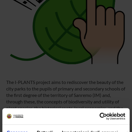
The I-PLANTS project aims to rediscover the beauty of the
city parks to the pupils of primary and secondary schools of
the first degree of the territory of Sanremo (IM) and,
through these, the concepts of biodiversity and utility of
plant species, the historical roots, local economics, and the
ethical value of the world's cultures. This general objective
will be achieved through the following specific objectives:
1) Creation of an App for smartphones and tablets that can