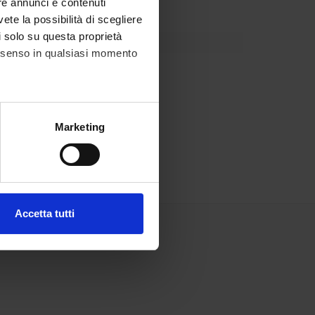
re annunci e contenuti
vete la possibilità di scegliere
li solo su questa proprietà
consenso in qualsiasi momento
alche metro,
Marketing
e specifiche (impronte
ezione dettagli
. Puoi
Accetta tutti
l media e per analizzare il
ostri partner che si occupano
azioni che hai fornito loro o