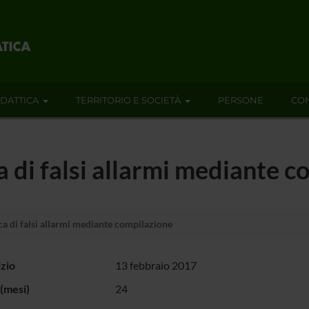
IDATTICA
TERRITORIO E SOCIETÀ
PERSONE
CON
di falsi allarmi mediante c
 di falsi allarmi mediante compilazione
izio
13 febbraio 2017
(mesi)
24