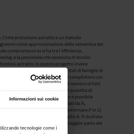
a. L’interpretazione astratta e un metodo
programmi come approssimazione della semantica del
e compromesso lo si ha tra l ’efficienza ,
ening, e la precisione che necessita di domini
il dominio astratto, in questo progetto invece
Studieremo le proprieta fondamentali di famiglie di
mi). Svilupperemo poi un prototipo di compilatore con
e equivalente e che minimizza il numero di falsi
iche di machine learning su grandi quantita di
 grado di similarita. In questo modo e possibile
Informazioni sui cookie
ilizzati da P e che, quando analizzati da A,
goritmi di sintesi di codice per trasformare P in Q
ti di codice che migliorano l’analisi A. Il risultato
ne A rimuove automaticamente la maggior parte dei
utilizzando tecnologie come i