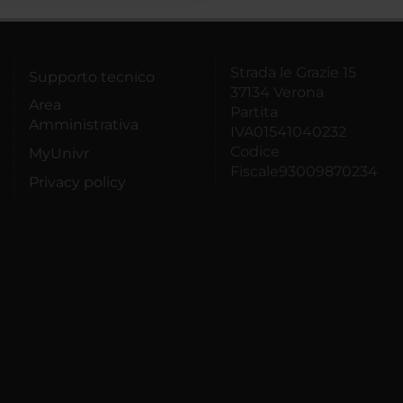
Strada le Grazie 15
Supporto tecnico
37134 Verona
Area
Partita
Amministrativa
IVA01541040232
Codice
MyUnivr
Fiscale93009870234
Privacy policy