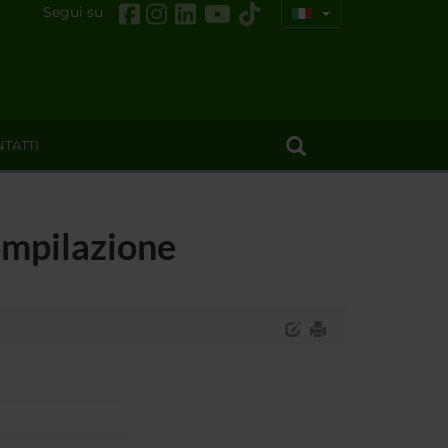
Segui su
TATTI
ompilazione