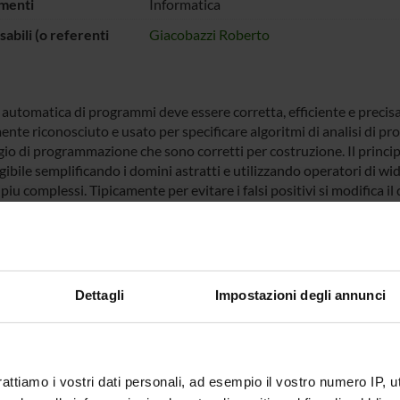
menti
Informatica
abili (o referenti
Giacobazzi Roberto
i automatica di programmi deve essere corretta, efficiente e precis
nte riconosciuto e usato per specificare algoritmi di analisi di 
io di programmazione che sono corretti per costruzione. Il principal
ibile semplificando i domini astratti e utilizzando operatori di wid
 piu complessi. Tipicamente per evitare i falsi positivi si modifica 
amo di modificare il codice rispetto ad un certo dominio astratto. 
i per cui una certa analisi e precisa (i.e., non ci sono falsi allar
o di trasformare un programma P in un programma Q semanticament
 per un certo dominio astratto A. Questo si ottiene sfruttando tecn
dove programmi, incluso P, sono messi in relazione rispetto al loro
Dettagli
Impostazioni degli annunci
care in modo automatico frammenti di codice equivalenti a quelli ut
no un numero minore di falsi allarmi. Si dovranno poi sviluppare al
da tale che Q abbia una struttura che assomigli a quella dei frammen
 prototipo di compilatore che dato un programma P e un’astrazio
rattiamo i vostri dati personali, ad esempio il vostro numero IP, 
larmi prodotti analizzano P sul dominio A.