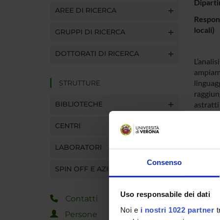
Diparti
AREE DI RICERCA
Respons
locali)
GRUPPI DI RICERCA
DOTTORATI DI RICERCA
L’analis
ampiame
linguagg
STRUTTURE
raggiung
BIBLIOTECHE
astratti
proponi
CENTRI
programm
lo scop
LABORATORI
allarmi
codice, 
Consenso
SPIN OFF E AZIENDE
identifi
produco
in modo 
Uso responsabile dei dati
Contatti
sara un
Noi e
i nostri 1022 partner
t
falsi al
Persone