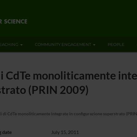
EACHING
COMMUNITY ENGAGEMENT
PEOPLE
i di CdTe monoliticamente int
strato (PRIN 2009)
bili di CdTe monoliticamente integrate in configurazione superstrato (PRI
g date
July 15, 2011