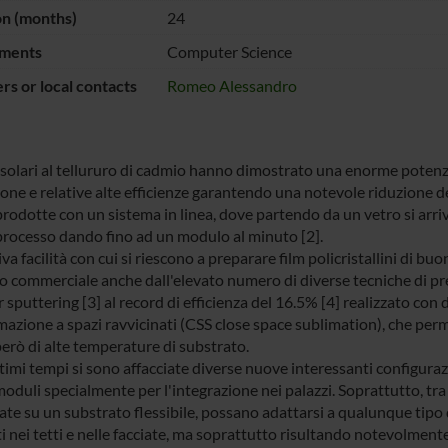
on (months)
24
ments
Computer Science
s or local contacts
Romeo Alessandro
 solari al tellururo di cadmio hanno dimostrato una enorme potenziali
ne e relative alte efficienze garantendo una notevole riduzione dei
rodotte con un sistema in linea, dove partendo da un vetro si arriv
processo dando fino ad un modulo al minuto [2].
iva facilità con cui si riescono a preparare film policristallini di b
o commerciale anche dall'elevato numero di diverse tecniche di pr
 sputtering [3] al record di efficienza del 16.5% [4] realizzato co
mazione a spazi ravvicinati (CSS close space sublimation), che perm
però di alte temperature di substrato.
ltimi tempi si sono affacciate diverse nuove interessanti configura
oduli specialmente per l'integrazione nei palazzi. Soprattutto, tra q
ate su un substrato flessibile, possano adattarsi a qualunque tipo 
ti nei tetti e nelle facciate, ma soprattutto risultando notevolmen