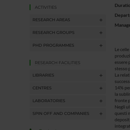
Durati
ACTIVITIES
Depart
RESEARCH AREAS
Manager
RESEARCH GROUPS
PHD PROGRAMMES
Le celle
produzio
essere p
RESEARCH FACILITIES
stesso 
La relat
LIBRARIES
success
14% per
CENTRES
la subli
fronte 
LABORATORIES
Negli u
questi m
SPIN OFF AND COMPANIES
deposit
integra