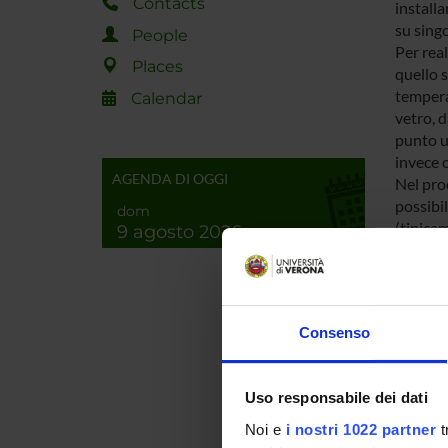
Contacts
installa
su singo
People
Per real
Places
quello 
tempera
Calendar
vetro, d
punto u
invece 
AGENDA DI OGGI
Nel proc
possibil
dom
(tipica
9 agosto 2026
strati C
taglio c
isola il
I tagli 
Consenso
opportu
oramai r
D'altra 
Uso responsabile dei dati
coeffici
laborato
Noi e
i nostri 1022 partner
t
particol