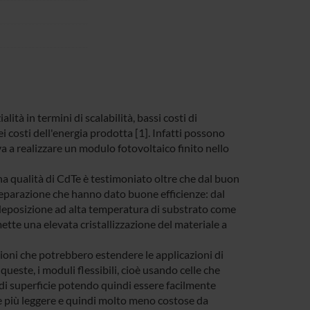
tà in termini di scalabilità, bassi costi di
 costi dell'energia prodotta [1]. Infatti possono
a a realizzare un modulo fotovoltaico finito nello
uona qualità di CdTe è testimoniato oltre che dal buon
eparazione che hanno dato buone efficienze: dal
n deposizione ad alta temperatura di substrato come
ette una elevata cristallizzazione del materiale a
zioni che potrebbero estendere le applicazioni di
ueste, i moduli flessibili, cioè usando celle che
di superficie potendo quindi essere facilmente
te più leggere e quindi molto meno costose da