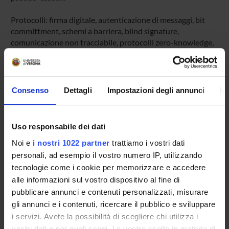
Protocolli: firma digitale, autenticazione di messaggi, bit
committment, schemi a barriera, blind signature,
comunicazione non tracciabile, protocolli zero-knowledge,
denaro digitale, voto digitale, autenticazione di agenti,
distribuzione di chiavi, certificazione di chiavi.
Sicurezza dei sistemi: Elementi e criteri generali di sicurezza,
Consenso
Dettagli
Impostazioni degli annunci
In
attacchi ai sistemi e difese, virus, vermi, firewall.
PIANO DELLE LEZIONI
Uso responsabile dei dati
Lezione 1: Introduzione al corso, Definizione della materia,
Noi e
i nostri 1022 partner
trattiamo i vostri dati
Storia della Crittografia, Dal codice di Cesare a DES, IDEA.
Lezione 2: Elementi di Teoria dei Numeri, Gruppi Zn, Zn*,
personali, ad esempio il vostro numero IP, utilizzando
Generatori, Logaritmo discreto.
tecnologie come i cookie per memorizzare e accedere
Lezione 3: Elementi di teoria dei numeri, Residuo
alle informazioni sul vostro dispositivo al fine di
quadratico, Simbolo di Legendre, Simbolo di Jacobi,
pubblicare annunci e contenuti personalizzati, misurare
Esempio di riduzione da radice quadrata a fattorizzazione.
gli annunci e i contenuti, ricercare il pubblico e sviluppare
Lezione 4: Crittografia a chiave pubblica, Diffie-Helman,
i servizi. Avete la possibilità di scegliere chi utilizza i
RSA.
vostri dati e per quali scopi. Le vostre scelte in materia di