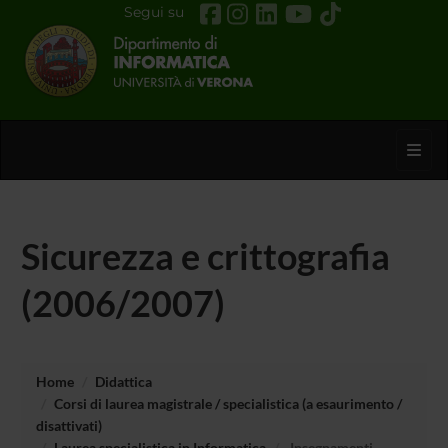
Segui su
Toggl
Sicurezza e crittografia
(2006/2007)
Home
Didattica
Corsi di laurea magistrale / specialistica (a esaurimento /
disattivati)
Laurea specialistica in Informatica
Insegnamenti