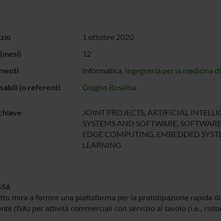
izio
1 ottobre 2020
(mesi)
12
menti
Informatica,
Ingegneria per la medicina d
abili (o referenti
Giugno Rosalba
chiave
JOINT PROJECTS, ARTIFICIAL INTELLI
SYSTEMS AND SOFTWARE, SOFTWARE
EDGE COMPUTING, EMBEDDED SYSTE
LEARNING
SSA
tto mira a fornire una piattaforma per la prototipazione rapida di 
ente (IVA) per attività commerciali con servizio al tavolo (i.e., ristor