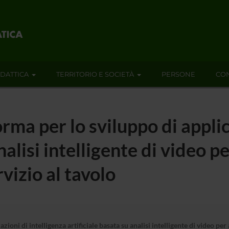
IDATTICA
TERRITORIO E SOCIETÀ
PERSONE
CON
ma per lo sviluppo di applic
nalisi intelligente di video 
rvizio al tavolo
ioni di intelligenza artificiale basata su analisi intelligente di video per