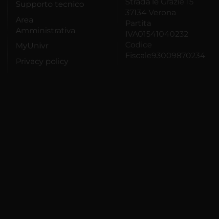
Strada le Grazie 15
Supporto tecnico
37134 Verona
Area
Partita
Amministrativa
IVA01541040232
Codice
MyUnivr
Fiscale93009870234
Privacy policy