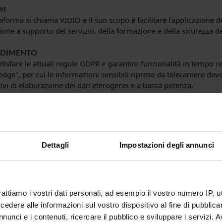
VI
aforma si chiama VIDIO e il suo scopo è facilitare l'applicazione dell
zione a supporto del servizio, della formazione e della sicurezza d
DIMENTO
disfare le attuali regole GDPR e garantire funzionalità in tempo r
-edge", per cui le informazioni sensibili riprese da telecamere dev
tivi di elaborazione dei dati eterogenei e a bassa potenza.
taforma VIDIO mira a supportare la prototipazione rapida di tali ap
azione di tipo model-based, mediante il quale le applicazioni sof
vello di astrazione per poi essere semi-automaticamente sintetizza
rando vincoli sia funzionali che non funzionali (es. prestazioni, c
o parte da un prototipo esistente creato per lo sviluppo di applica
Dettagli
Impostazioni degli annunci
orma esistente per supportare lo sviluppo di applicazioni SW eter
oltre all'elaborazione di immagini per sistemi embedded. Per affro
neità, linguaggi di sviluppo diversi saranno combinati con lo stan
ed vision (OpenVX).
rattiamo i vostri dati personali, ad esempio il vostro numero IP, 
ATI
dere alle informazioni sul vostro dispositivo al fine di pubblica
 definiti algoritmi ed euristiche intelligenti per implementare map
nunci e i contenuti, ricercare il pubblico e sviluppare i servizi. A