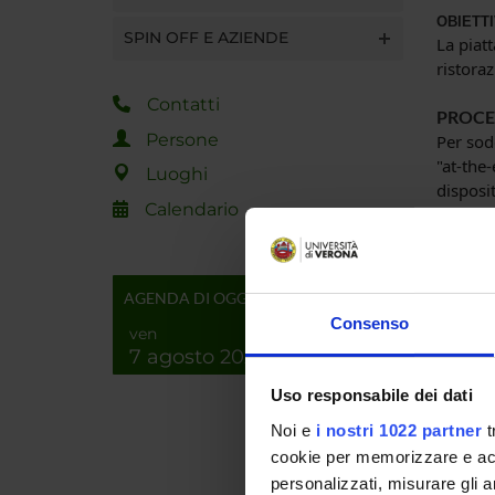
OBIETTI
SPIN OFF E AZIENDE
La piatt
ristora
Contatti
PROCE
Persone
Per sod
"at-the
Luoghi
disposi
Calendario
La piat
progett
alto li
conside
AGENDA DI OGGI
progett
Consenso
ven
piattaf
7 agosto 2026
mining 
eteroge
Uso responsabile dei dati
embedd
Noi e
i nostri 1022 partner
t
RISULT
cookie per memorizzare e acce
Saranno
personalizzati, misurare gli an