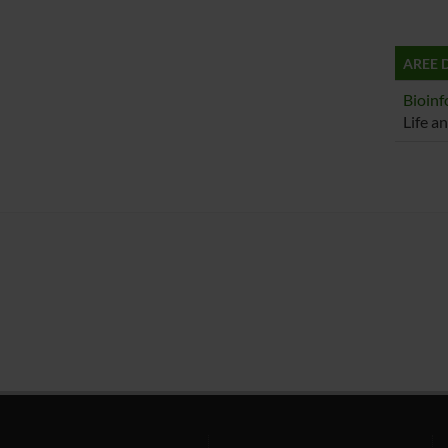
AREE 
Bioinf
Life a