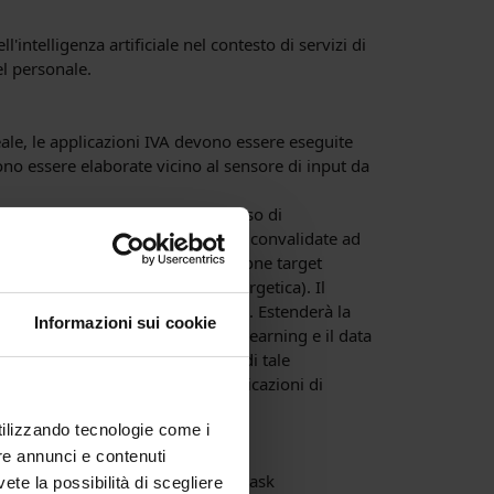
'intelligenza artificiale nel contesto di servizi di
el personale.
eale, le applicazioni IVA devono essere eseguite
ono essere elaborate vicino al sensore di input da
plicazioni IVA attraverso un flusso di
tware sono modellate, integrate e convalidate ad
te su un dispositivo di computazione target
onsumo di potenza, efficienza energetica). Il
zioni di robotica per Industry 4.0. Estenderà la
Informazioni sui cookie
ogenee, come inferenza di Deep Learning e il data
ntare la complessità intrinseca di tale
dard di modellazione per le applicazioni di
utilizzando tecnologie come i
re annunci e contenuti
ping e scheduling efficienti dei task
vete la possibilità di scegliere