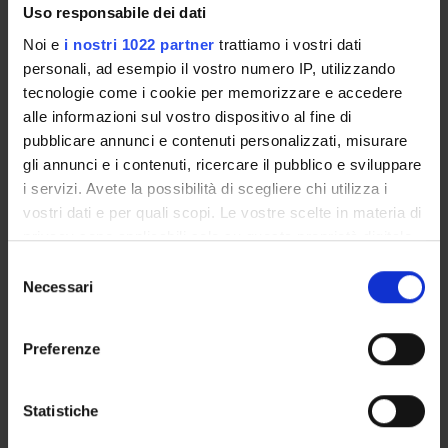
Uso responsabile dei dati
e stimolazione (NSS) ed il sistema Video-EEG acquisiti
grazie a precedenti progetti in collaborazione con EBNeuro.
Noi e
i nostri 1022 partner
trattiamo i vostri dati
personali, ad esempio il vostro numero IP, utilizzando
MAIN PARTNER
tecnologie come i cookie per memorizzare e accedere
alle informazioni sul vostro dispositivo al fine di
Department of Medicine, Surgery and Health Sciences,
pubblicare annunci e contenuti personalizzati, misurare
Clinical Neurology Unit, Cattinara University Hospital,
gli annunci e i contenuti, ricercare il pubblico e sviluppare
Trieste, Italy
i servizi. Avete la possibilità di scegliere chi utilizza i
vostri dati e per quali scopi. Le vostre scelte in materia di
privacy sono applicabili solo su questa proprietà digitale
ENTI FINANZIATORI:
in cui avete effettuato le vostre scelte. È possibile
Selezione
EB Neuro SpA
modificare o revocare il proprio consenso in qualsiasi
Necessari
del
Finanziamento:
assegnato e gestito dal Dipartimento
momento dalla Dichiarazione sui cookie o facendo clic
consenso
sull'icona di attivazione della privacy.
Preferenze
Con il tuo consenso, vorremmo anche:
PARTECIPANTI AL PROGETTO
raccogliere informazioni sulla tua posizione
Statistiche
Gloria Menegaz
geografica, con un'approssimazione di qualche