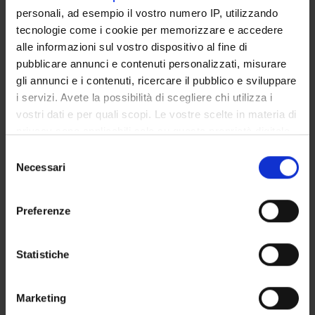
Pietro Sala
personali, ad esempio il vostro numero IP, utilizzando
Associate Professor
tecnologie come i cookie per memorizzare e accedere
alle informazioni sul vostro dispositivo al fine di
pubblicare annunci e contenuti personalizzati, misurare
RESEARCH INTERESTS
gli annunci e i contenuti, ricercare il pubblico e sviluppare
i servizi. Avete la possibilità di scegliere chi utilizza i
PROJECTS
vostri dati e per quali scopi. Le vostre scelte in materia di
privacy sono applicabili solo su questa proprietà digitale
LABORATORIES AND RESEARCH CENTRES
in cui avete effettuato le vostre scelte. È possibile
Selezione
modificare o revocare il proprio consenso in qualsiasi
Necessari
del
momento dalla Dichiarazione sui cookie o facendo clic
consenso
sull'icona di attivazione della privacy.
Preferenze
ACTIVITIES
Con il tuo consenso, vorremmo anche:
RESEARCH AREAS
raccogliere informazioni sulla tua posizione
Statistiche
geografica, con un'approssimazione di qualche
RESEARCH GROUPS
metro,
Marketing
Identificare il tuo dispositivo, scansionandolo
Algebra