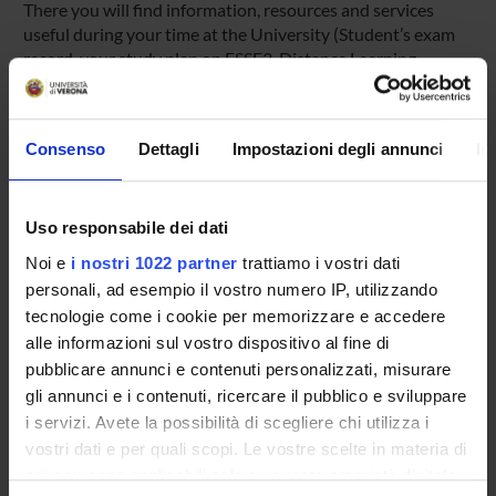
There you will find information, resources and services
useful during your time at the University (Student’s exam
record, your study plan on ESSE3, Distance Learning
courses, university email account, office forms,
administrative procedures, etc.). You can log into MyUnivr
with your GIA login details: only in this way will you be able
Consenso
Dettagli
Impostazioni degli annunci
In
to receive notification of all the notices from your teachers
and your secretariat via email and also via the Univr app.
Uso responsabile dei dati
MYUNIVR
Noi e
i nostri 1022 partner
trattiamo i vostri dati
personali, ad esempio il vostro numero IP, utilizzando
tecnologie come i cookie per memorizzare e accedere
Contacts
alle informazioni sul vostro dispositivo al fine di
People
pubblicare annunci e contenuti personalizzati, misurare
gli annunci e i contenuti, ricercare il pubblico e sviluppare
Places
i servizi. Avete la possibilità di scegliere chi utilizza i
Calendar
vostri dati e per quali scopi. Le vostre scelte in materia di
privacy sono applicabili solo su questa proprietà digitale