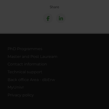
Share
PhD Programmes
Master and Post Lauream
Contact information
Technical support
Back office Area - dbErw
MyUnivr
Privacy policy