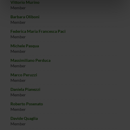
informazioni sul modo in cui utilizzi il nostro sito con i
Vittorio Murino
nostri partner che si occupano di analisi dei dati web,
Member
pubblicità e social media, i quali potrebbero combinarle
Barbara Oliboni
con altre informazioni che hai fornito loro o che hanno
Member
raccolto dal tuo utilizzo dei loro servizi.
Federica Maria Francesca Paci
Member
Michele Pasqua
Member
Massimiliano Perduca
Member
Marco Peruzzi
Member
Daniela Pianezzi
Member
Roberto Posenato
Member
Davide Quaglia
Member