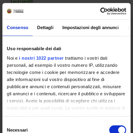
Luca Geretti
Member
Alejandro Giorgetti
Member
Consenso
Dettagli
Impostazioni degli annunci
In
Rosalba Giugno
Member
Enrico Gregorio
Uso responsabile dei dati
Member
Noi e
i nostri 1022 partner
trattiamo i vostri dati
Rosanna Davison Laking
personali, ad esempio il vostro numero IP, utilizzando
Member
tecnologie come i cookie per memorizzare e accedere
Carlo Laudanna
alle informazioni sul vostro dispositivo al fine di
Member
pubblicare annunci e contenuti personalizzati, misurare
Angela Lauriola
gli annunci e i contenuti, ricercare il pubblico e sviluppare
Member
i servizi. Avete la possibilità di scegliere chi utilizza i
Zsuzsanna Liptak
vostri dati e per quali scopi. Le vostre scelte in materia di
Member
privacy sono applicabili solo su questa proprietà digitale
Giovanni Malerba
in cui avete effettuato le vostre scelte. È possibile
Selezione
Member
modificare o revocare il proprio consenso in qualsiasi
Necessari
del